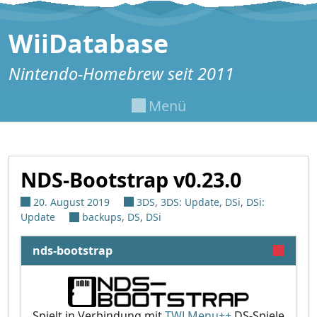
Zum Inhalt springen
WiiDatabase
Nintendo-Homebrew seit 2011
Menü
NDS-Bootstrap v0.23.0
20. August 2019
3DS
,
3DS: Update
,
DSi
,
DSi:
Update
backups
,
DS
,
DSi
nds-bootstrap
Spielt in Verbindung mit
TWLMenu++
DS-Spiele