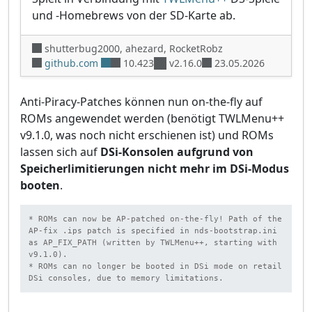
und -Homebrews von der SD-Karte ab.
shutterbug2000, ahezard, RocketRobz
github.com
10.423
v2.16.0
23.05.2026
Anti-Piracy-Patches können nun on-the-fly auf
ROMs angewendet werden (benötigt TWLMenu++
v9.1.0, was noch nicht erschienen ist) und ROMs
lassen sich auf
DSi-Konsolen aufgrund von
Speicherlimitierungen nicht mehr im DSi-Modus
booten
.
* ROMs can now be AP-patched on-the-fly! Path of the 
AP-fix .ips patch is specified in nds-bootstrap.ini 
as AP_FIX_PATH (written by TWLMenu++, starting with 
v9.1.0).

* ROMs can no longer be booted in DSi mode on retail 
DSi consoles, due to memory limitations.