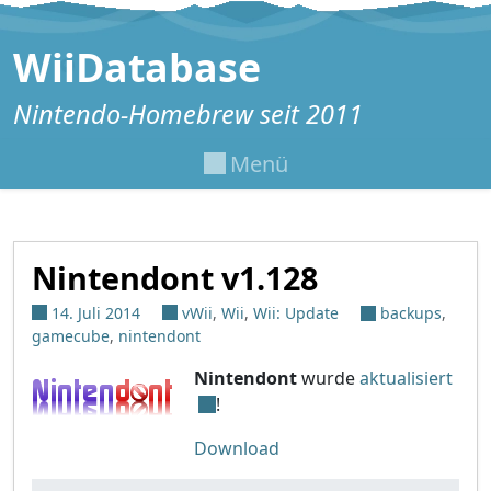
Zum Inhalt springen
WiiDatabase
Nintendo-Homebrew seit 2011
Menü
Nintendont v1.128
14. Juli 2014
vWii
,
Wii
,
Wii: Update
backups
,
gamecube
,
nintendont
Nintendont
wurde
aktualisiert
!
Download