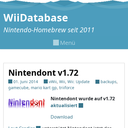
Zum Inhalt springen
WiiDatabase
Nintendo-Homebrew seit 2011
Menü
Nintendont v1.72
01. Juni 2014
vWii
,
Wii
,
Wii: Update
backups
,
gamecube
,
mario kart gp
,
triiforce
Nintendont wurde auf v1.72
aktualisiert
Download