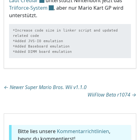
Laut Crediar
unterstützt Nintendont jetzt das
Triiforce-System
, aber nur Mario Kart GP wird
unterstützt.
*Increase code size in linker script and updated 
related code

*Added JVS-IO emulation

*Added Baseboard emulation

*Added DIMM board emulation
Beitragsnavigation
←
Newer Super Mario Bros. Wii v1.1.0
WiiFlow Beta r1074
→
Bitte lies unsere
Kommentarrichtlinien
,
bevor du kommentierst!