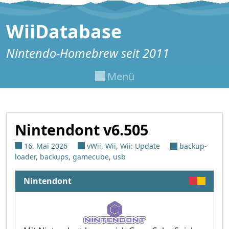
Zum Inhalt springen
WiiDatabase
Nintendo-Homebrew seit 2011
Menü
Nintendont v6.505
16. Mai 2026
vWii
,
Wii
,
Wii: Update
backup-
loader
,
backups
,
gamecube
,
usb
Nintendont