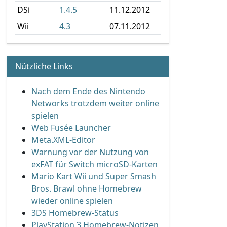
DSi
1.4.5
11.12.2012
Wii
4.3
07.11.2012
Nützliche Links
Nach dem Ende des Nintendo
Networks trotzdem weiter online
spielen
Web Fusée Launcher
Meta.XML-Editor
Warnung vor der Nutzung von
exFAT für Switch microSD-Karten
Mario Kart Wii und Super Smash
Bros. Brawl ohne Homebrew
wieder online spielen
3DS Homebrew-Status
PlayStation 3 Homebrew-Notizen