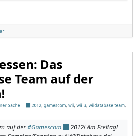
unter 'Wii U: Wii-Modus gehackt!'
ar
essen: Das
se Team auf der
!
ener Sache
2012
,
gamescom
,
wii
,
wii u
,
wiidatabase team
,
am auf der
#Gamescom
2012! Am Freitag!