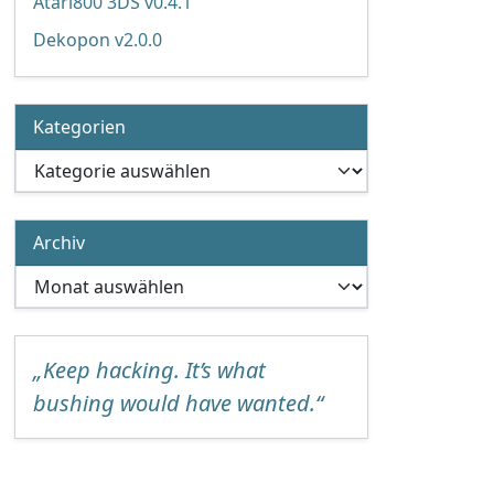
Atari800 3DS v0.4.1
Dekopon v2.0.0
Kategorien
Kategorien
Archiv
Archiv
„Keep hacking. It’s what
bushing would have wanted.“