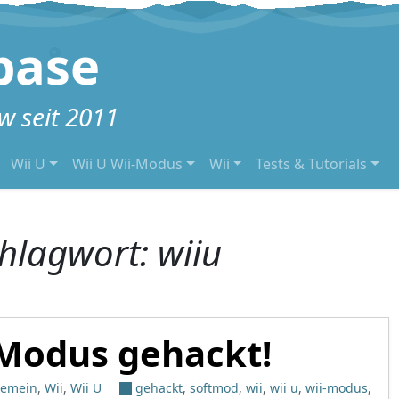
base
 seit 2011
Wii U
Wii U Wii-Modus
Wii
Tests & Tutorials
hlagwort:
wiiu
-Modus gehackt!
gemein
,
Wii
,
Wii U
gehackt
,
softmod
,
wii
,
wii u
,
wii-modus
,