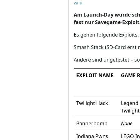
wiiu
Am Launch-Day wurde scho
fast nur Savegame-Exploit
Es gehen folgende Exploits:
Smash Stack (SD-Card erst n
Andere sind ungetestet – sol
EXPLOIT NAME
GAME 
Twilight Hack
Legend 
Twilight
Bannerbomb
None
Indiana Pwns
LEGO In