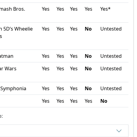
mash Bros.
Yes
Yes
Yes
Yes
Yes*
h 5D’s Wheelie
Yes
Yes
Yes
No
Untested
s
atman
Yes
Yes
Yes
No
Untested
ar Wars
Yes
Yes
Yes
No
Untested
f Symphonia
Yes
Yes
Yes
No
Untested
Yes
Yes
Yes
Yes
No
o: