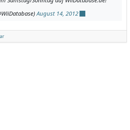
 Samstag/Sonntag auf WiiDatabase.de!
@WiiDatabase)
August 14, 2012
unter 'Nicht vergessen: Das WiiDatabase Team auf der 
ar