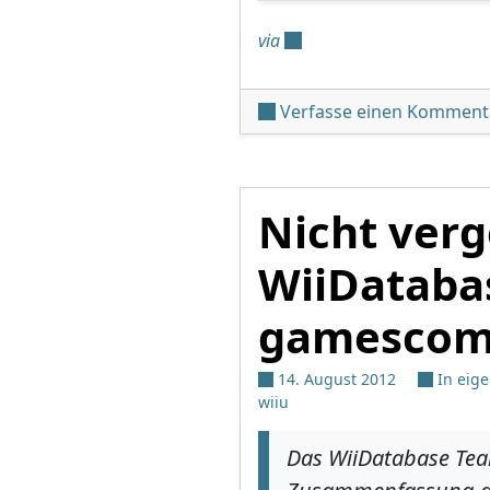
via
Verfasse einen Komment
Nicht verg
WiiDataba
gamescom
14. August 2012
In eig
wiiu
Das WiiDatabase Te