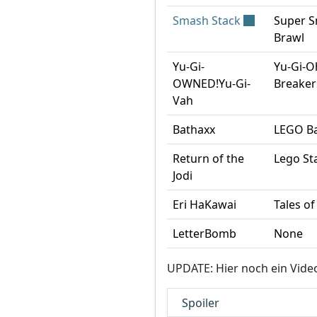
Smash Stack
Super S
Brawl
Yu-Gi-
Yu-Gi-O
OWNED!Yu-Gi-
Breaker
Vah
Bathaxx
LEGO B
Return of the
Lego St
Jodi
Eri HaKawai
Tales o
LetterBomb
None
UPDATE: Hier noch ein Vide
Spoiler