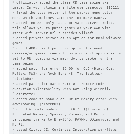
* officially added the clear CD case spine skin 
image. In your plugin ini file use casecolor=111111.

* fixed the page button of the source menu setup 
menu which sometimes said one too many pages.

* added 'no SSL only' as a private server choice. 
this allows you to patch games on your own with 
other wifi server url's besides wiimmfi.

* added private server as an option for nand wiiware 
games.

* added 480p pixel patch as option for nand 
wiiware/vc games. seems to only work if apploader is 
set to ON. loading via main dol is broke for the 
time being.

* added patch for error 23400 for CoD (Black Ops, 
Reflex, MW3) and Rock Band (3, The Beatles). 
(blackb0x)

* added patch for Mario Kart Wii remote code 
execution vulnerability when not using wiimmfi.
(Leseratte)

* added code to handle an Out Of Memory error when 
downloading. (blackb0x)

* added Wiimmfi update code (0.7.5)(Leseratte)

* updated German, Spanish, Korean, and Polish 
languages thanks to Brawl345, RAVMN, DDinghoya, and 
KcrPL.

* added Github CI. Continuos Integration workflows. 