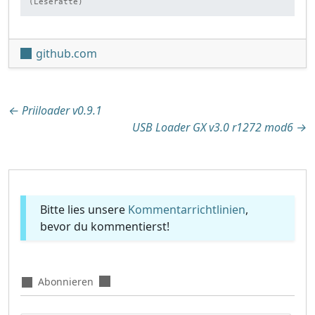
(Leseratte)
github.com
Beitragsnavigation
←
Priiloader v0.9.1
USB Loader GX v3.0 r1272 mod6
→
Bitte lies unsere
Kommentarrichtlinien
,
bevor du kommentierst!
Abonnieren