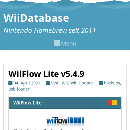
Zum Inhalt springen
WiiDatabase
Nintendo-Homebrew seit 2011
Menü
WiiFlow Lite v5.4.9
04. April 2021
vWii
,
Wii
,
Wii: Update
backups
,
usb-loader
WiiFlow Lite