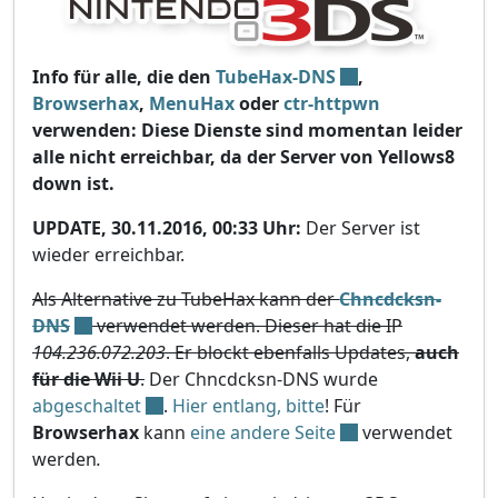
Info für alle, die den
TubeHax-DNS
,
Browserhax
,
MenuHax
oder
ctr-httpwn
verwenden: Diese Dienste sind momentan leider
alle nicht erreichbar, da der Server von Yellows8
down ist.
UPDATE, 30.11.2016, 00:33 Uhr:
Der Server ist
wieder erreichbar.
Als Alternative zu TubeHax kann der
Chncdcksn-
DNS
verwendet werden. Dieser hat die IP
104.236.072.203
. Er blockt ebenfalls Updates,
auch
für die Wii U
.
Der Chncdcksn-DNS wurde
abgeschaltet
.
Hier entlang, bitte
! Für
Browserhax
kann
eine andere Seite
verwendet
werden
.