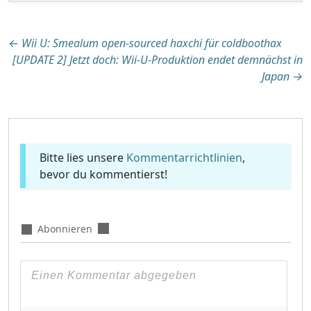
Beitragsnavigation
←
Wii U: Smealum open-sourced haxchi für coldboothax
[UPDATE 2] Jetzt doch: Wii-U-Produktion endet demnächst in
Japan
→
Bitte lies unsere
Kommentarrichtlinien
,
bevor du kommentierst!
Abonnieren