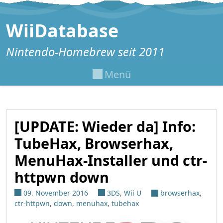
Zum Inhalt springen
WiiDatabase
Nintendo-Homebrew seit 2011
Menü
[UPDATE: Wieder da] Info:
TubeHax, Browserhax,
MenuHax-Installer und ctr-
httpwn down
09. November 2016
3DS
,
Wii U
browserhax
,
ctr-httpwn
,
down
,
menuhax
,
tubehax