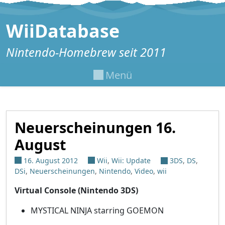
Zum Inhalt springen
WiiDatabase
Nintendo-Homebrew seit 2011
Menü
Neuerscheinungen 16.
August
16. August 2012
Wii
,
Wii: Update
3DS
,
DS
,
DSi
,
Neuerscheinungen
,
Nintendo
,
Video
,
wii
Virtual Console (Nintendo 3DS)
MYSTICAL NINJA starring GOEMON