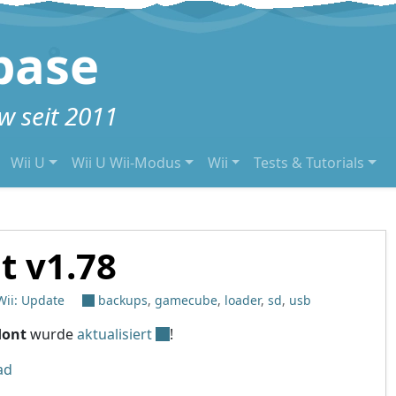
base
 seit 2011
Wii U
Wii U Wii-Modus
Wii
Tests & Tutorials
t v1.78
Wii: Update
backups
,
gamecube
,
loader
,
sd
,
usb
dont
wurde
aktualisiert
!
ad