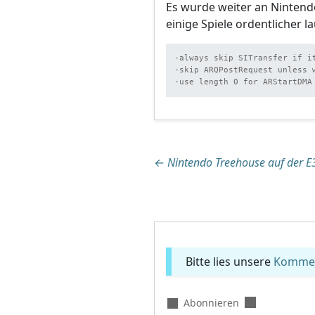
Es wurde weiter an Nintend
einige Spiele ordentlicher l
-always skip SITransfer if it
-skip ARQPostRequest unless 
-use length 0 for ARStartDMA
Beitragsnaviga
←
Nintendo Treehouse auf der E3:
Bitte lies unsere
Komment
Abonnieren