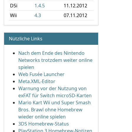
DSi
1.4.5
11.12.2012
Wii
4.3
07.11.2012
Nützliche Links
Nach dem Ende des Nintendo
Networks trotzdem weiter online
spielen
Web Fusée Launcher
Meta.XML-Editor
Warnung vor der Nutzung von
exFAT für Switch microSD-Karten
Mario Kart Wii und Super Smash
Bros. Brawl ohne Homebrew
wieder online spielen
3DS Homebrew-Status
PlayStation 3 Homebrew-Notizen