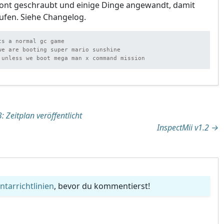
ont geschraubt und einige Dinge angewandt, damit
aufen. Siehe Changelog.
s a normal gc game

we are booting super mario sunshine

 unless we boot mega man x command mission
tion
 Zeitplan veröffentlicht
InspectMii v1.2
→
arrichtlinien
, bevor du kommentierst!