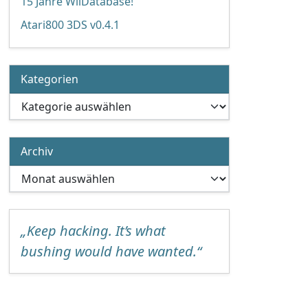
15 Jahre WiiDatabase!
Atari800 3DS v0.4.1
Kategorien
Kategorien
Archiv
Archiv
„Keep hacking. It’s what
bushing would have wanted.“