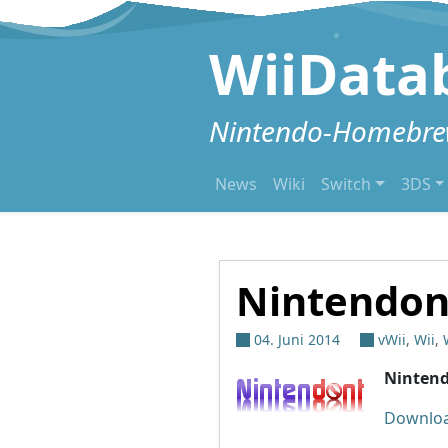
Zum Inhalt springen
WiiData
Nintendo-Homebrew
News
Wiki
Switch
3DS
Nintendon
04. Juni 2014
vWii
,
Wii
,
Ninten
Downlo