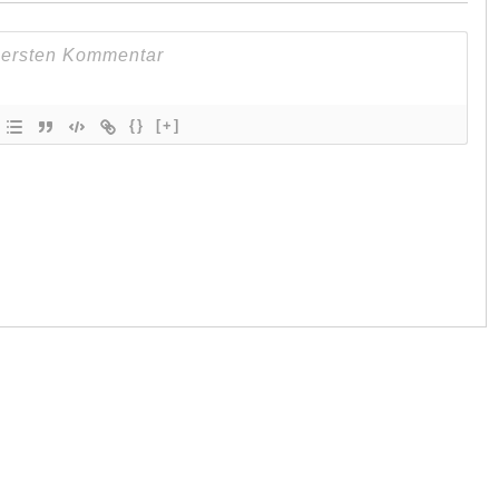
{}
[+]