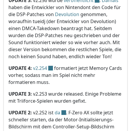
UPDATE 5:
v2.256 wurde
veröffentlicht
.
Damals
haben die Entwickler von Nintendont den Code für
die DSP-Patches von
Devolution
genommen,
woraufhin tueidj (der Entwickler von Devolution)
einen DMCA-Takedown beantragt hat. Seitdem
wurden die DSP-Patches neu geschrieben und der
Sound funktioniert wieder so wie vorher auch. Mit
dieser Version bekommen die restlichen Spiele, die
noch keinen Sound haben, endlich wieder Ton!
UPDATE 4:
v2.254
formatiert jetzt Memory Cards
vorher, sodass man im Spiel nicht mehr
formatieren muss.
UPDATE 3:
v2.253 wurde released. Einige Probleme
mit Triiforce-Spielen wurden gefixt.
UPDATE 2:
v2.252 ist
da
. F-Zero AX sollte jetzt
schneller starten, da der Motor-Initialisierungs-
Bildschirm mit dem Controller-Setup-Bildschirm