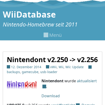
Zum Inhalt springen
WiiDatabase
Nintendo-Homebrew seit 2011
Menü
Nintendont v2.250 -> v2.256
12. Dezember 2014
vWii
,
Wii
,
Wii: Update
backups
,
gamecube
,
usb-loader
Nintendont
wurde
aktualisiert
.
Download