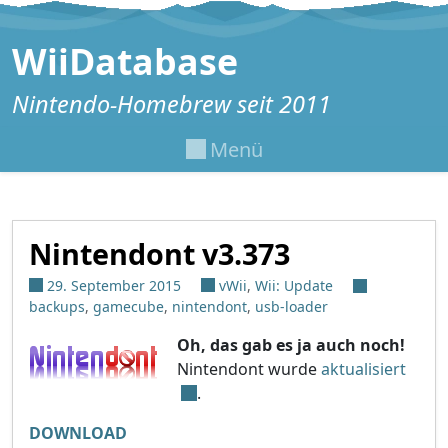
Zum Inhalt springen
WiiDatabase
Nintendo-Homebrew seit 2011
Menü
Nintendont v3.373
29. September 2015
vWii
,
Wii: Update
backups
,
gamecube
,
nintendont
,
usb-loader
Oh, das gab es ja auch noch!
Nintendont wurde
aktualisiert
.
DOWNLOAD