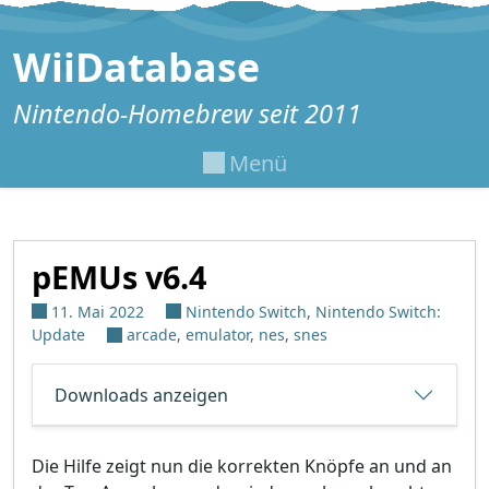
Zum Inhalt springen
WiiDatabase
Nintendo-Homebrew seit 2011
Menü
pEMUs v6.4
11. Mai 2022
Nintendo Switch
,
Nintendo Switch:
Update
arcade
,
emulator
,
nes
,
snes
Downloads anzeigen
Die Hilfe zeigt nun die korrekten Knöpfe an und an