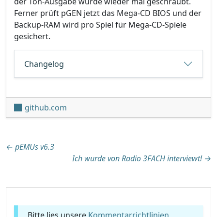
der Ton-Ausgabe wurde wieder mal geschraubt.
Ferner prüft pGEN jetzt das Mega-CD BIOS und der
Backup-RAM wird pro Spiel für Mega-CD-Spiele
gesichert.
Changelog
github.com
Beitragsnavigation
←
pEMUs v6.3
Ich wurde von Radio 3FACH interviewt!
→
Bitte lies unsere
Kommentarrichtlinien
,