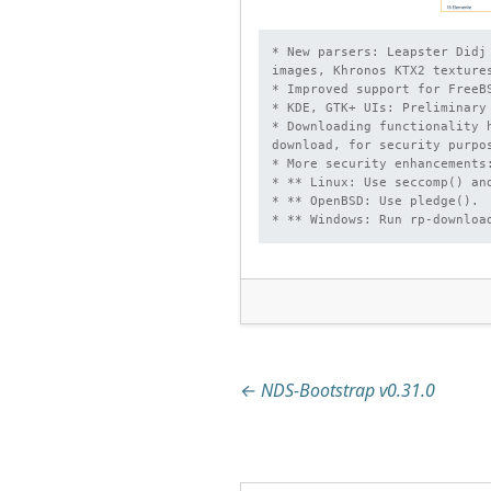
* New parsers: Leapster Didj
images, Khronos KTX2 textures
* Improved support for FreeBS
* KDE, GTK+ UIs: Preliminary
* Downloading functionality 
download, for security purpos
* More security enhancements:
* ** Linux: Use seccomp() and
* ** OpenBSD: Use pledge().

* ** Windows: Run rp-downloa
Beitragsnaviga
←
NDS-Bootstrap v0.31.0