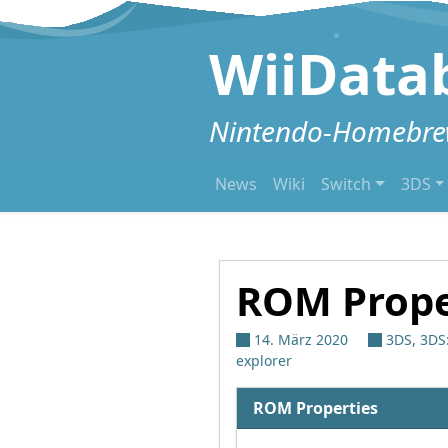
Zum Inhalt springen
WiiData
Nintendo-Homebrew
News
Wiki
Switch
3DS
ROM Prope
14. März 2020
3DS
,
3DS
explorer
ROM Properties