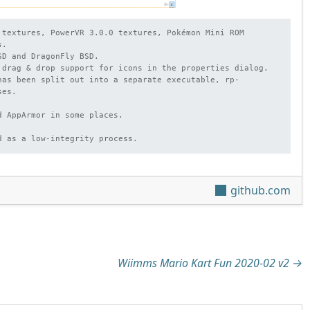
 textures, PowerVR 3.0.0 textures, Pokémon Mini ROM 
.

D and DragonFly BSD.

 drag & drop support for icons in the properties dialog.

has been split out into a separate executable, rp-
es.



 AppArmor in some places.

d as a low-integrity process.
github.com
tion
Wiimms Mario Kart Fun 2020-02 v2
→