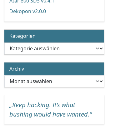
Atari800 3DS v0.4.1
Dekopon v2.0.0
Kategorien
Kategorien
Archiv
Archiv
„Keep hacking. It’s what
bushing would have wanted.“