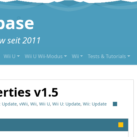
base
 seit 2011
Wii U
Wii U Wii-Modus
Wii
Tests & Tutorials
rties v1.5
: Update
,
vWii
,
Wii
,
Wii U
,
Wii U: Update
,
Wii: Update