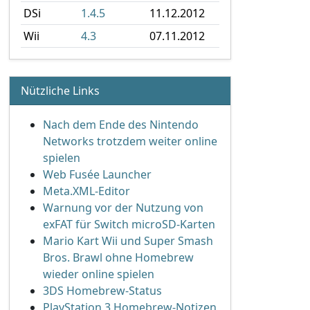
DSi
1.4.5
11.12.2012
Wii
4.3
07.11.2012
Nützliche Links
Nach dem Ende des Nintendo
Networks trotzdem weiter online
spielen
Web Fusée Launcher
Meta.XML-Editor
Warnung vor der Nutzung von
exFAT für Switch microSD-Karten
Mario Kart Wii und Super Smash
Bros. Brawl ohne Homebrew
wieder online spielen
3DS Homebrew-Status
PlayStation 3 Homebrew-Notizen