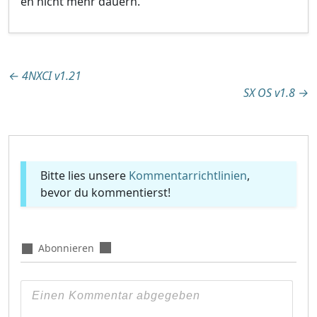
eh nicht mehr dauern.
Beitragsnavigation
←
4NXCI v1.21
SX OS v1.8
→
Bitte lies unsere
Kommentarrichtlinien
,
bevor du kommentierst!
Abonnieren