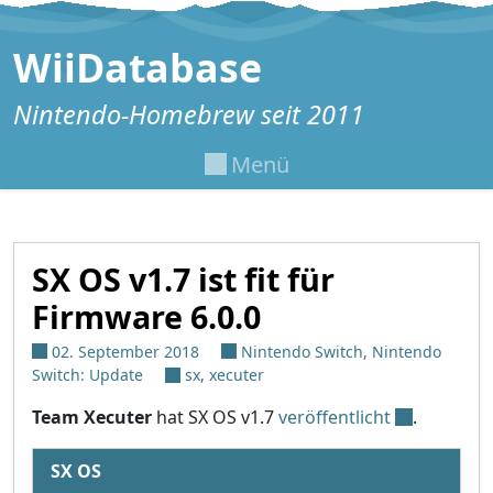
Zum Inhalt springen
WiiDatabase
Nintendo-Homebrew seit 2011
Menü
SX OS v1.7 ist fit für
Firmware 6.0.0
02. September 2018
Nintendo Switch
,
Nintendo
Switch: Update
sx
,
xecuter
Team Xecuter
hat SX OS v1.7
veröffentlicht
.
SX OS