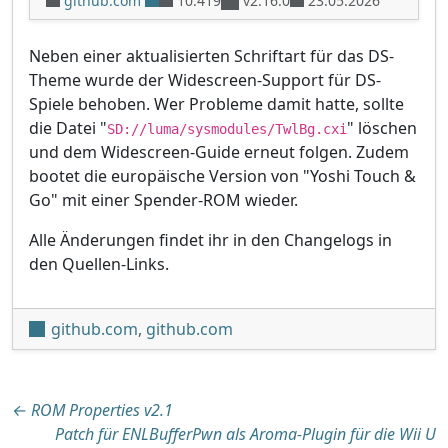
github.com
10.419
v2.16.0
23.05.2026
Neben einer aktualisierten Schriftart für das DS-
Theme wurde der Widescreen-Support für DS-
Spiele behoben. Wer Probleme damit hatte, sollte
die Datei "
" löschen
SD://luma/sysmodules/TwlBg.cxi
und dem Widescreen-Guide erneut folgen. Zudem
bootet die europäische Version von "Yoshi Touch &
Go" mit einer Spender-ROM wieder.
Alle Änderungen findet ihr in den Changelogs in
den Quellen-Links.
github.com
,
github.com
Beitragsnavigation
←
ROM Properties v2.1
Patch für ENLBufferPwn als Aroma-Plugin für die Wii U