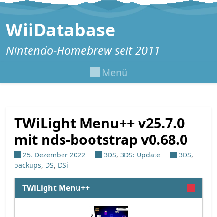
Zum Inhalt springen
WiiDatabase
Nintendo-Homebrew seit 2011
Menü
TWiLight Menu++ v25.7.0
mit nds-bootstrap v0.68.0
25. Dezember 2022
3DS
,
3DS: Update
3DS
,
backups
,
DS
,
DSi
TWiLight Menu++