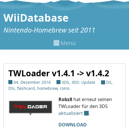
Zum Inhalt springen
WiiDatabase
Nintendo-Homebrew seit 2011
Menü
TWLoader v1.4.1 -> v1.4.2
04. Dezember 2016
3DS
,
3DS: Update
DS
,
DSi
,
flashcard
,
homebrew
,
roms
Robz8
hat erneut seinen
TWLoader für den 3DS
aktualisiert
.
DOWNLOAD