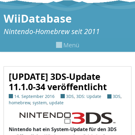
Zum Inhalt springen
WiiDatabase
Nintendo-Homebrew seit 2011
Menü
[UPDATE] 3DS-Update
11.1.0-34 veröffentlicht
14. September 2016
3DS
,
3DS: Update
3DS
,
homebrew
,
system
,
update
Nintendo hat ein System-Update für den 3DS