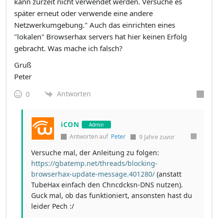
kann zurzeit nicht verwendet werden. Versuche es
später erneut oder verwende eine andere
Netzwerkumgebung." Auch das einrichten eines
"lokalen" Browserhax servers hat hier keinen Erfolg
gebracht. Was mache ich falsch?
Gruß
Peter
Antworten
0
iCON
Admin
Antworten auf
Peter
9 Jahre zuvor
Versuche mal, der Anleitung zu folgen:
https://gbatemp.net/threads/blocking-
browserhax-update-message.401280/
(anstatt
TubeHax einfach den Chncdcksn-DNS nutzen).
Guck mal, ob das funktioniert, ansonsten hast du
leider Pech :/