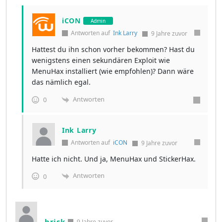
iCON
Admin
Antworten auf
Ink Larry
9 Jahre zuvor
Hattest du ihn schon vorher bekommen? Hast du
wenigstens einen sekundären Exploit wie
MenuHax installiert (wie empfohlen)? Dann wäre
das nämlich egal.
Antworten
0
Ink Larry
Antworten auf
iCON
9 Jahre zuvor
Hatte ich nicht. Und ja, MenuHax und StickerHax.
Antworten
0
brisk
9 Jahre zuvor