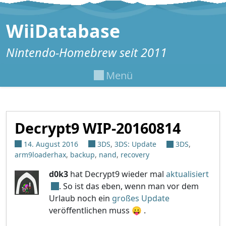
Zum Inhalt springen
WiiDatabase
Nintendo-Homebrew seit 2011
Menü
Decrypt9 WIP-20160814
14. August 2016
3DS
,
3DS: Update
3DS
,
arm9loaderhax
,
backup
,
nand
,
recovery
d0k3
hat Decrypt9 wieder mal
aktualisiert
. So ist das eben, wenn man vor dem
Urlaub noch ein
großes Update
veröffentlichen muss 😛 .