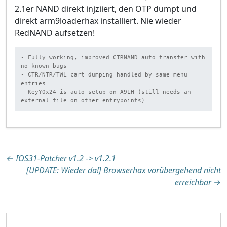
2.1er NAND direkt injziiert, den OTP dumpt und
direkt arm9loaderhax installiert. Nie wieder
RedNAND aufsetzen!
- Fully working, improved CTRNAND auto transfer with 
no known bugs

- CTR/NTR/TWL cart dumping handled by same menu 
entries

- KeyY0x24 is auto setup on A9LH (still needs an 
external file on other entrypoints)
Beitragsnavigation
←
IOS31-Patcher v1.2 -> v1.2.1
[UPDATE: Wieder da!] Browserhax vorübergehend nicht
erreichbar
→