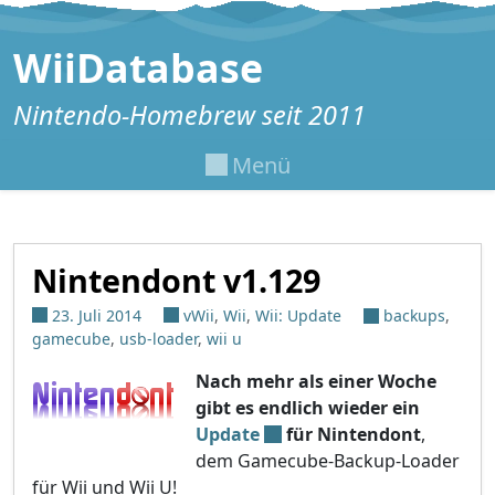
Zum Inhalt springen
WiiDatabase
Nintendo-Homebrew seit 2011
Menü
Nintendont v1.129
23. Juli 2014
vWii
,
Wii
,
Wii: Update
backups
,
gamecube
,
usb-loader
,
wii u
Nach mehr als einer Woche
gibt es endlich wieder ein
Update
für Nintendont
,
dem Gamecube-Backup-Loader
für Wii und Wii U!