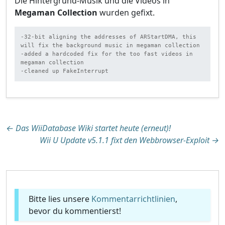
Die Hintergrund-Musik und die Videos in
Megaman Collection
wurden gefixt.
-32-bit aligning the addresses of ARStartDMA, this 
will fix the background music in megaman collection

-added a hardcoded fix for the too fast videos in 
megaman collection

-cleaned up FakeInterrupt
Beitragsnavigation
←
Das WiiDatabase Wiki startet heute (erneut)!
Wii U Update v5.1.1 fixt den Webbrowser-Exploit
→
Bitte lies unsere
Kommentarrichtlinien
,
bevor du kommentierst!