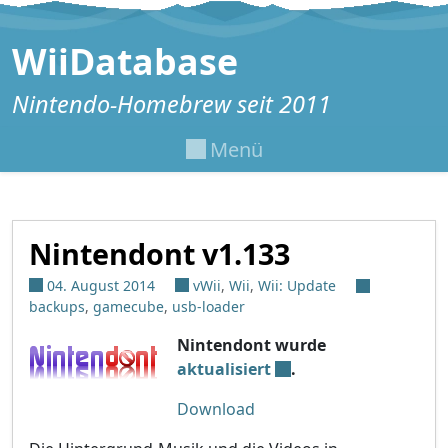
Zum Inhalt springen
WiiDatabase
Nintendo-Homebrew seit 2011
Menü
Nintendont v1.133
04. August 2014
vWii
,
Wii
,
Wii: Update
backups
,
gamecube
,
usb-loader
Nintendont wurde
aktualisiert
.
Download