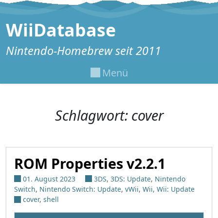
Zum Inhalt springen
WiiDatabase
Nintendo-Homebrew seit 2011
Menü
Schlagwort:
cover
ROM Properties v2.2.1
01. August 2023
3DS
,
3DS: Update
,
Nintendo
Switch
,
Nintendo Switch: Update
,
vWii
,
Wii
,
Wii: Update
cover
,
shell