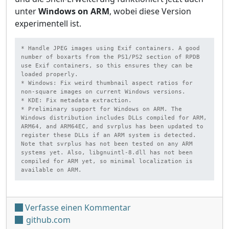
unter
Windows on ARM
, wobei diese Version
experimentell ist.
* Handle JPEG images using Exif containers. A good 
number of boxarts from the PS1/PS2 section of RPDB 
use Exif containers, so this ensures they can be 
loaded properly.

* Windows: Fix weird thumbnail aspect ratios for 
non-square images on current Windows versions.

* KDE: Fix metadata extraction.

* Preliminary support for Windows on ARM. The 
Windows distribution includes DLLs compiled for ARM, 
ARM64, and ARM64EC, and svrplus has been updated to 
register these DLLs if an ARM system is detected. 
Note that svrplus has not been tested on any ARM 
systems yet. Also, libgnuintl-8.dll has not been 
compiled for ARM yet, so minimal localization is 
available on ARM.
unter 'ROM Properties v2.
Verfasse einen Kommentar
github.com