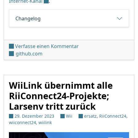
Internet-Kanal
.
Changelog
unter 'RiiConnect24 + WiiL
Verfasse einen Kommentar
github.com
WiiLink übernimmt alle
RiiConnect24-Projekte;
Larsenv tritt zurück
29. Dezember 2023
Wii
ersatz
,
RiiConnect24
,
wiiconnect24
,
wiilink