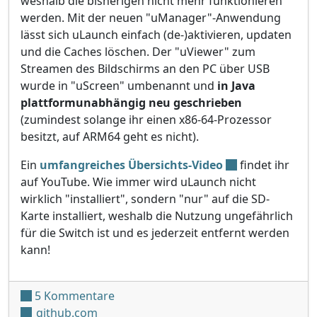
weshalb die bisherigen nicht mehr funktionieren
werden. Mit der neuen "uManager"-Anwendung
lässt sich uLaunch einfach (de-)aktivieren, updaten
und die Caches löschen. Der "uViewer" zum
Streamen des Bildschirms an den PC über USB
wurde in "uScreen" umbenannt und
in Java
plattformunabhängig neu geschrieben
(zumindest solange ihr einen x86-64-Prozessor
besitzt, auf ARM64 geht es nicht).
Ein
umfangreiches Übersichts-Video
findet ihr
auf YouTube. Wie immer wird uLaunch nicht
wirklich "installiert", sondern "nur" auf die SD-
Karte installiert, weshalb die Nutzung ungefährlich
für die Switch ist und es jederzeit entfernt werden
kann!
zu uLaunch v1.0.0
5 Kommentare
github.com