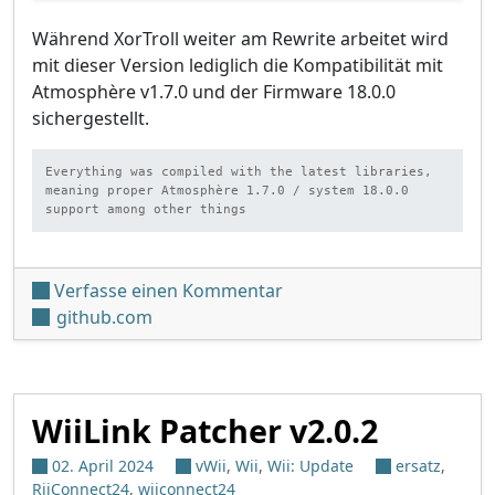
Während XorTroll weiter am Rewrite arbeitet wird
mit dieser Version lediglich die Kompatibilität mit
Atmosphère v1.7.0 und der Firmware 18.0.0
sichergestellt.
Everything was compiled with the latest libraries, 
meaning proper Atmosphère 1.7.0 / system 18.0.0 
support among other things
unter 'uLaunch v0.3.8'
Verfasse einen Kommentar
github.com
WiiLink Patcher v2.0.2
02. April 2024
vWii
,
Wii
,
Wii: Update
ersatz
,
RiiConnect24
,
wiiconnect24