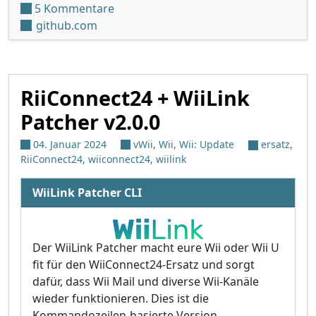
zu uLaunch v0.3.7
5 Kommentare
github.com
RiiConnect24 + WiiLink
Patcher v2.0.0
04. Januar 2024
vWii
,
Wii
,
Wii: Update
ersatz
,
RiiConnect24
,
wiiconnect24
,
wiilink
WiiLink Patcher CLI
Der WiiLink Patcher macht eure Wii oder Wii U
fit für den WiiConnect24-Ersatz und sorgt
dafür, dass Wii Mail und diverse Wii-Kanäle
wieder funktionieren. Dies ist die
Kommandozeilen-basierte Version.