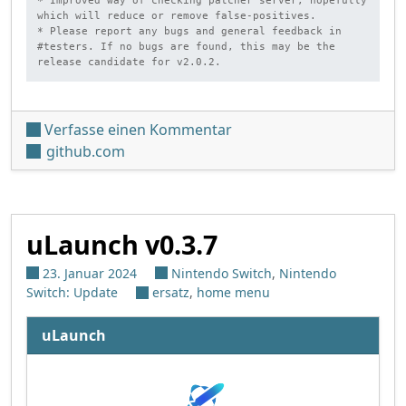
* Improved way of checking patcher server, hopefully 
which will reduce or remove false-positives.

* Please report any bugs and general feedback in 
#testers. If no bugs are found, this may be the 
release candidate for v2.0.2.
unter 'WiiLink Patcher v2.
Verfasse einen Kommentar
github.com
uLaunch v0.3.7
23. Januar 2024
Nintendo Switch
,
Nintendo
Switch: Update
ersatz
,
home menu
uLaunch