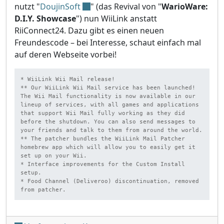
nutzt "
DoujinSoft
" (das Revival von "
WarioWare:
D.I.Y. Showcase
") nun WiiLink anstatt
RiiConnect24. Dazu gibt es einen neuen
Freundescode – bei Interesse, schaut einfach mal
auf deren Webseite vorbei!
* WiiLink Wii Mail release!

** Our WiiLink Wii Mail service has been launched! 
The Wii Mail functionality is now available in our 
lineup of services, with all games and applications 
that support Wii Mail fully working as they did 
before the shutdown. You can also send messages to 
your friends and talk to them from around the world.

** The patcher bundles the WiiLink Mail Patcher 
homebrew app which will allow you to easily get it 
set up on your Wii.

* Interface improvements for the Custom Install 
setup.

* Food Channel (Deliveroo) discontinuation, removed 
from patcher.