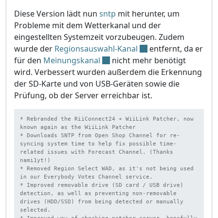
Diese Version lädt nun
sntp
mit herunter, um
Probleme mit dem Wetterkanal und der
eingestellten Systemzeit vorzubeugen. Zudem
wurde der
Regionsauswahl-Kanal
entfernt, da er
für den
Meinungskanal
nicht mehr benötigt
wird. Verbessert wurden außerdem die Erkennung
der SD-Karte und von USB-Geräten sowie die
Prüfung, ob der Server erreichbar ist.
* Rebranded the RiiConnect24 + WiiLink Patcher, now 
known again as the WiiLink Patcher

* Downloads SNTP from Open Shop Channel for re-
syncing system time to help fix possible time-
related issues with Forecast Channel. (Thanks 
nami1yt!)

* Removed Region Select WAD, as it's not being used 
in our Everybody Votes Channel service.

* Improved removable drive (SD card / USB drive) 
detection, as well as preventing non-removable 
drives (HDD/SSD) from being detected or manually 
selected.
