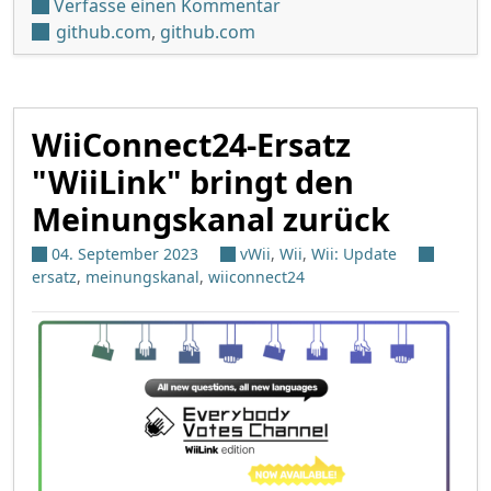
unter 'WiiLink Patcher v1
Verfasse einen Kommentar
github.com
,
github.com
WiiConnect24-Ersatz
"WiiLink" bringt den
Meinungskanal zurück
04. September 2023
vWii
,
Wii
,
Wii: Update
ersatz
,
meinungskanal
,
wiiconnect24