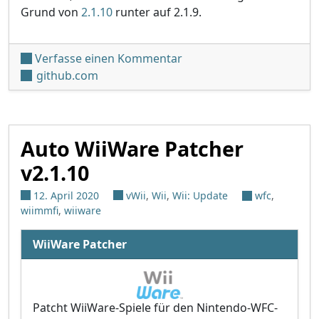
Grund von
2.1.10
runter auf 2.1.9.
unter 'Auto WiiWare Patch
Verfasse einen Kommentar
github.com
Auto WiiWare Patcher
v2.1.10
12. April 2020
vWii
,
Wii
,
Wii: Update
wfc
,
wiimmfi
,
wiiware
WiiWare Patcher
Patcht WiiWare-Spiele für den Nintendo-WFC-