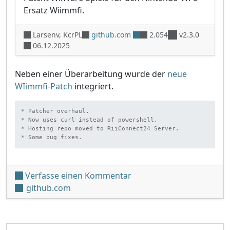
Ersatz Wiimmfi.
Larsenv, KcrPL
github.com
2.054
v2.3.0
06.12.2025
Neben einer Überarbeitung wurde der
neue
WIimmfi-Patch
integriert.
* Patcher overhaul.

* Now uses curl instead of powershell.

* Hosting repo moved to RiiConnect24 Server.

* Some bug fixes.
unter 'Auto WiiWare Patch
Verfasse einen Kommentar
github.com