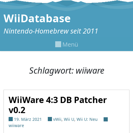
Zum Inhalt springen
WiiDatabase
Nintendo-Homebrew seit 2011
Menü
Schlagwort:
wiiware
WiiWare 4:3 DB Patcher
v0.2
19. März 2021
vWii
,
Wii U
,
Wii U: Neu
wiiware