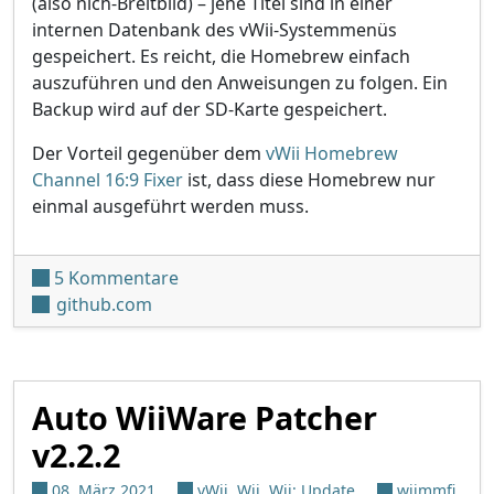
(also nich-Breitbild) – jene Titel sind in einer
internen Datenbank des vWii-Systemmenüs
gespeichert. Es reicht, die Homebrew einfach
auszuführen und den Anweisungen zu folgen. Ein
Backup wird auf der SD-Karte gespeichert.
Der Vorteil gegenüber dem
vWii Homebrew
Channel 16:9 Fixer
ist, dass diese Homebrew nur
einmal ausgeführt werden muss.
zu WiiWare 4:3 DB Patcher v0.2
5 Kommentare
github.com
Auto WiiWare Patcher
v2.2.2
08. März 2021
vWii
,
Wii
,
Wii: Update
wiimmfi
,