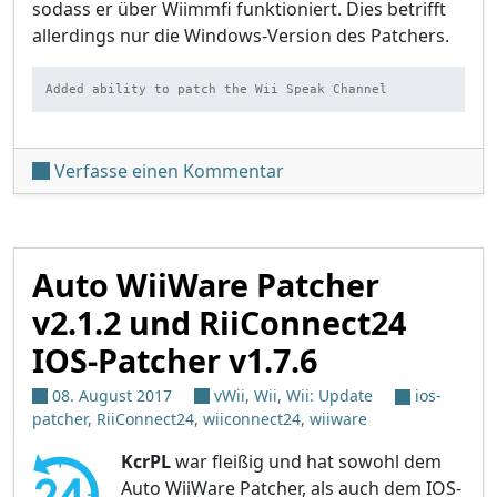
sodass er über Wiimmfi funktioniert. Dies betrifft
allerdings nur die Windows-Version des Patchers.
Added ability to patch the Wii Speak Channel
unter 'Auto WiiWare Patch
Verfasse einen Kommentar
Auto WiiWare Patcher
v2.1.2 und RiiConnect24
IOS-Patcher v1.7.6
08. August 2017
vWii
,
Wii
,
Wii: Update
ios-
patcher
,
RiiConnect24
,
wiiconnect24
,
wiiware
KcrPL
war fleißig und hat sowohl dem
Auto WiiWare Patcher, als auch dem IOS-