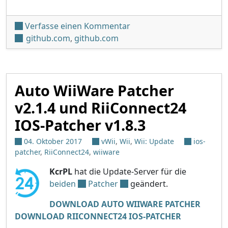
unter 'RiiConnect24 Patch
Verfasse einen Kommentar
github.com
,
github.com
Auto WiiWare Patcher
v2.1.4 und RiiConnect24
IOS-Patcher v1.8.3
04. Oktober 2017
vWii
,
Wii
,
Wii: Update
ios-
patcher
,
RiiConnect24
,
wiiware
KcrPL
hat die Update-Server für die
beiden
Patcher
geändert.
DOWNLOAD AUTO WIIWARE PATCHER
DOWNLOAD RIICONNECT24 IOS-PATCHER