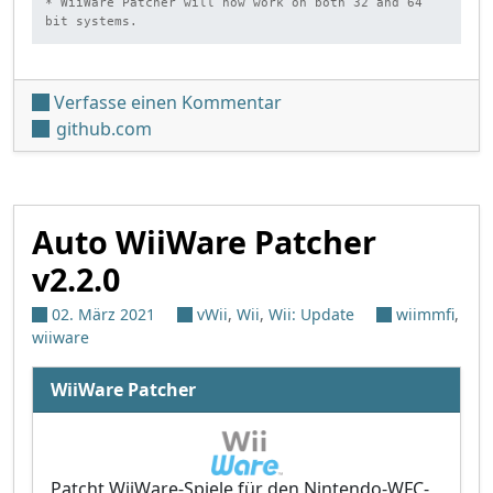
* WiiWare Patcher will now work on both 32 and 64 
bit systems.
unter 'Auto WiiWare Patch
Verfasse einen Kommentar
github.com
Auto WiiWare Patcher
v2.2.0
02. März 2021
vWii
,
Wii
,
Wii: Update
wiimmfi
,
wiiware
WiiWare Patcher
Patcht WiiWare-Spiele für den Nintendo-WFC-