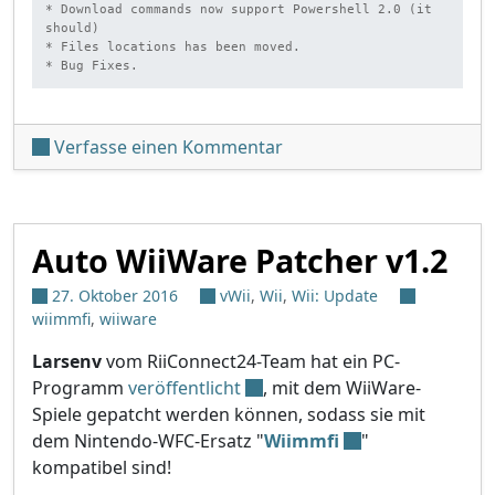
* Download commands now support Powershell 2.0 (it 
should)

* Files locations has been moved.

* Bug Fixes.
unter 'Auto WiiWare Patch
Verfasse einen Kommentar
Auto WiiWare Patcher v1.2
27. Oktober 2016
vWii
,
Wii
,
Wii: Update
wiimmfi
,
wiiware
Larsenv
vom RiiConnect24-Team hat ein PC-
Programm
veröffentlicht
, mit dem WiiWare-
Spiele gepatcht werden können, sodass sie mit
dem Nintendo-WFC-Ersatz "
Wiimmfi
"
kompatibel sind!