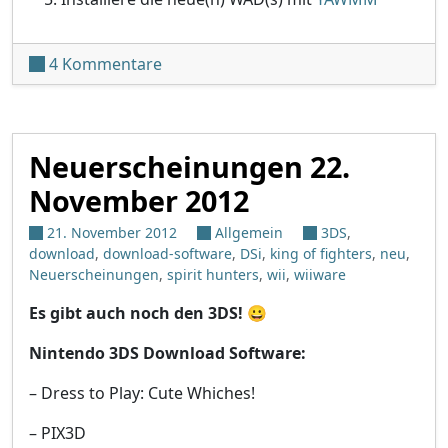
zu Auto WiiWare Patcher v1.2
4 Kommentare
Neuerscheinungen 22.
November 2012
21. November 2012
Allgemein
3DS
,
download
,
download-software
,
DSi
,
king of fighters
,
neu
,
Neuerscheinungen
,
spirit hunters
,
wii
,
wiiware
Es gibt auch noch den 3DS!
😀
Nintendo 3DS Download Software:
– Dress to Play: Cute Whiches!
– PIX3D