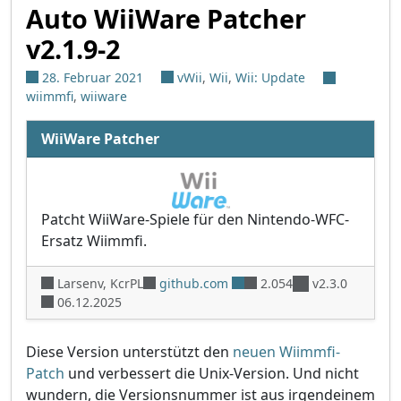
Auto WiiWare Patcher
v2.1.9-2
28. Februar 2021
vWii
,
Wii
,
Wii: Update
wiimmfi
,
wiiware
WiiWare Patcher
Patcht WiiWare-Spiele für den Nintendo-WFC-
Ersatz Wiimmfi.
Larsenv, KcrPL
github.com
2.054
v2.3.0
06.12.2025
Diese Version unterstützt den
neuen Wiimmfi-
Patch
und verbessert die Unix-Version. Und nicht
wundern, die Versionsnummer ist aus irgendeinem