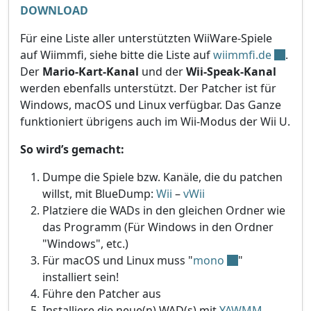
DOWNLOAD
Für eine Liste aller unterstützten WiiWare-Spiele
auf Wiimmfi, siehe bitte die Liste auf
wiimmfi.de
.
Der
Mario-Kart-Kanal
und der
Wii-Speak-Kanal
werden ebenfalls unterstützt. Der Patcher ist für
Windows, macOS und Linux verfügbar. Das Ganze
funktioniert übrigens auch im Wii-Modus der Wii U.
So wird’s gemacht:
Dumpe die Spiele bzw. Kanäle, die du patchen
willst, mit BlueDump:
Wii
–
vWii
Platziere die WADs in den gleichen Ordner wie
das Programm (Für Windows in den Ordner
"Windows", etc.)
Für macOS und Linux muss "
mono
"
installiert sein!
Führe den Patcher aus
Installiere die neue(n) WAD(s) mit
YAWMM