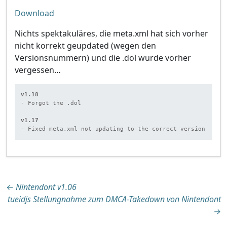
Download
Nichts spektakuläres, die meta.xml hat sich vorher
nicht korrekt geupdated (wegen den
Versionsnummern) und die .dol wurde vorher
vergessen…
v1.18
- Forgot the .dol

v1.17
- Fixed meta.xml not updating to the correct version
Beitragsnavigation
←
Nintendont v1.06
tueidjs Stellungnahme zum DMCA-Takedown von Nintendont
→