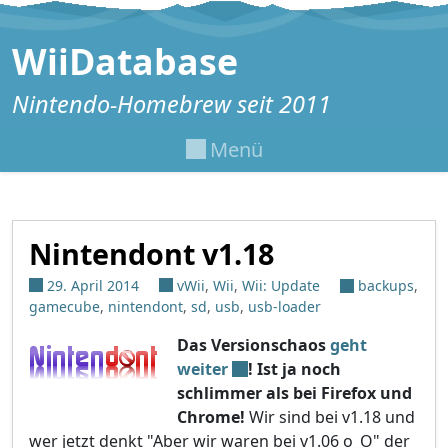
Zum Inhalt springen
WiiDatabase
Nintendo-Homebrew seit 2011
Menü
Nintendont v1.18
29. April 2014
vWii
,
Wii
,
Wii: Update
backups
,
gamecube
,
nintendont
,
sd
,
usb
,
usb-loader
Das Versionschaos
geht
weiter
! Ist ja noch
schlimmer als bei Firefox und
Chrome!
Wir sind bei v1.18 und
wer jetzt denkt "Aber wir waren bei v1.06 o_O" der