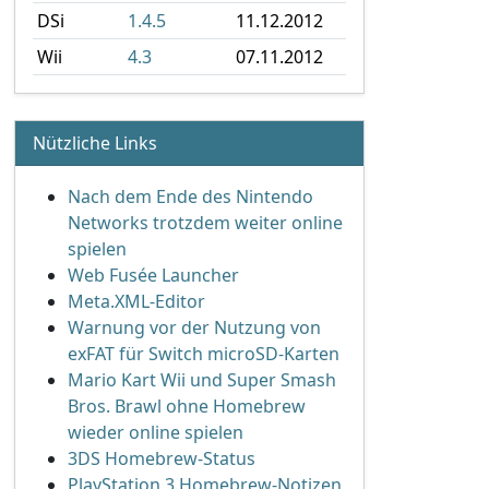
DSi
1.4.5
11.12.2012
Wii
4.3
07.11.2012
Nützliche Links
Nach dem Ende des Nintendo
Networks trotzdem weiter online
spielen
Web Fusée Launcher
Meta.XML-Editor
Warnung vor der Nutzung von
exFAT für Switch microSD-Karten
Mario Kart Wii und Super Smash
Bros. Brawl ohne Homebrew
wieder online spielen
3DS Homebrew-Status
PlayStation 3 Homebrew-Notizen