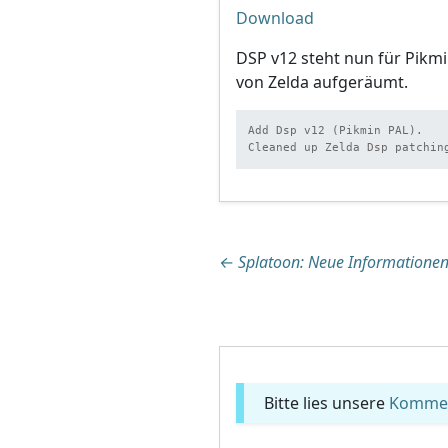
Download
DSP v12 steht nun für Pikm
von Zelda aufgeräumt.
Add Dsp v12 (Pikmin PAL).

Cleaned up Zelda Dsp patchin
Beitragsnaviga
←
Splatoon: Neue Informationen
Bitte lies unsere
Komment