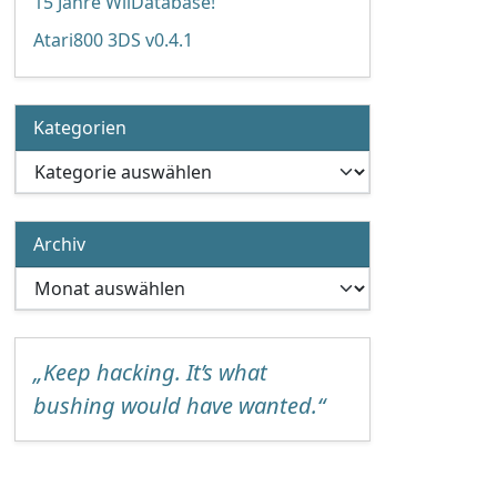
15 Jahre WiiDatabase!
Atari800 3DS v0.4.1
Kategorien
Kategorien
Archiv
Archiv
„Keep hacking. It’s what
bushing would have wanted.“