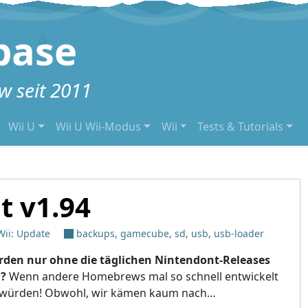
base
 seit 2011
Wii U
Wii U Wii-Modus
Wii
Tests & Tutorials
t v1.94
Wii: Update
backups
,
gamecube
,
sd
,
usb
,
usb-loader
den nur ohne die täglichen Nintendont-Releases
n?
Wenn andere Homebrews mal so schnell entwickelt
würden! Obwohl, wir kämen kaum nach…