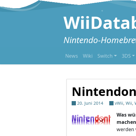
Zum Inhalt springen
WiiData
Nintendo-Homebrew
News
Wiki
Switch
3DS
Nintendon
20. Juni 2014
vWii
,
Wii
,
Was wür
mache
werden 