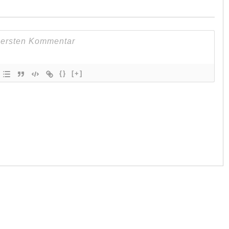
{}
[+]