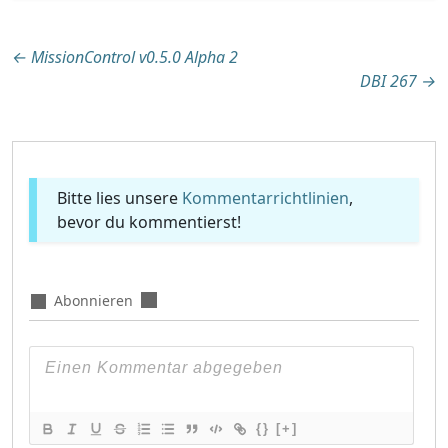
Beitragsnavigation
←
MissionControl v0.5.0 Alpha 2
DBI 267
→
Bitte lies unsere
Kommentarrichtlinien
,
bevor du kommentierst!
Abonnieren
{}
[+]