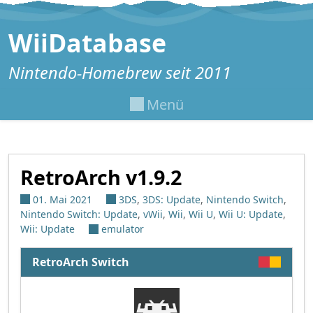
Zum Inhalt springen
WiiDatabase
Nintendo-Homebrew seit 2011
Menü
RetroArch v1.9.2
01. Mai 2021
3DS
,
3DS: Update
,
Nintendo Switch
,
Nintendo Switch: Update
,
vWii
,
Wii
,
Wii U
,
Wii U: Update
,
Wii: Update
emulator
RetroArch Switch