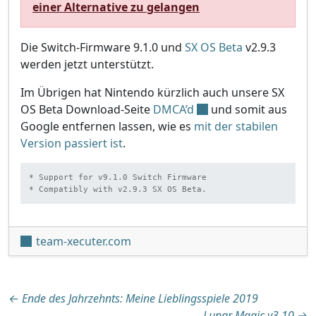
einer Alternative zu gelangen
Die Switch-Firmware 9.1.0 und
SX OS Beta
v2.9.3
werden jetzt unterstützt.
Im Übrigen hat Nintendo kürzlich auch unsere SX
OS Beta Download-Seite
DMCA’d
und somit aus
Google entfernen lassen, wie es
mit der stabilen
Version passiert ist
.
* Support for v9.1.0 Switch Firmware

* Compatibly with v2.9.3 SX OS Beta.
team-xecuter.com
Beitragsnavigation
←
Ende des Jahrzehnts: Meine Lieblingsspiele 2019
Lunar Magic v3.10
→