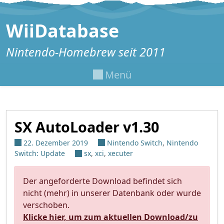
Zum Inhalt springen
WiiDatabase
Nintendo-Homebrew seit 2011
Menü
SX AutoLoader v1.30
22. Dezember 2019
Nintendo Switch
,
Nintendo
Switch: Update
sx
,
xci
,
xecuter
Der angeforderte Download befindet sich
nicht (mehr) in unserer Datenbank oder wurde
verschoben.
Klicke hier, um zum aktuellen Download/zu