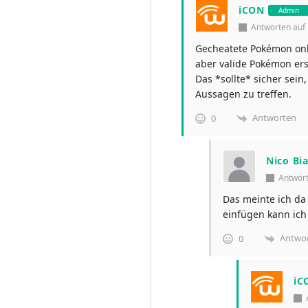
iCON
Admin
Antworten au
Gecheatete Pokémon onli
aber valide Pokémon ers
Das *sollte* sicher sein
Aussagen zu treffen.
Antworten
0
Nico Bi
Antwor
Das meinte ich da
einfügen kann ic
Antwo
0
iC