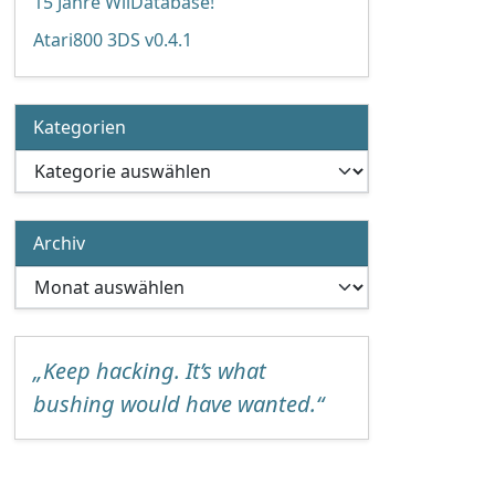
15 Jahre WiiDatabase!
Atari800 3DS v0.4.1
Kategorien
Kategorien
Archiv
Archiv
„Keep hacking. It’s what
bushing would have wanted.“