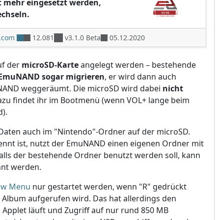
ht mehr eingesetzt werden,
chseln.
r.com
12.081
v3.1.0 Beta
05.12.2020
uf der
microSD-Karte
angelegt werden – bestehende
 EmuNAND sogar migrieren
, er wird dann auch
 NAND weggeräumt. Die microSD wird dabei
nicht
dazu findet ihr im Bootmenü (wenn VOL+ lange beim
).
e Daten auch im "Nintendo"-Ordner auf der microSD.
rennt ist, nutzt der EmuNAND einen eigenen Ordner mit
Falls der bestehende Ordner benutzt werden soll, kann
nnt werden.
ew Menu
nur gestartet werden, wenn "R" gedrückt
 Album aufgerufen wird. Das hat allerdings den
s Applet läuft und Zugriff auf nur rund 850 MB