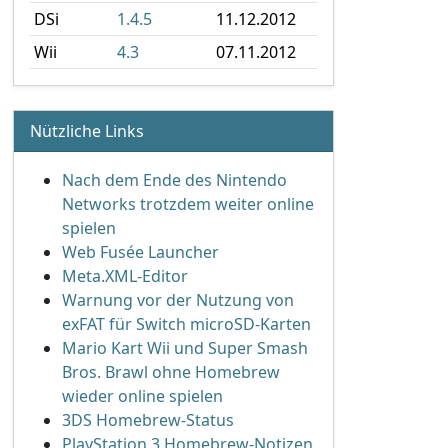
DSi
1.4.5
11.12.2012
Wii
4.3
07.11.2012
Nützliche Links
Nach dem Ende des Nintendo
Networks trotzdem weiter online
spielen
Web Fusée Launcher
Meta.XML-Editor
Warnung vor der Nutzung von
exFAT für Switch microSD-Karten
Mario Kart Wii und Super Smash
Bros. Brawl ohne Homebrew
wieder online spielen
3DS Homebrew-Status
PlayStation 3 Homebrew-Notizen