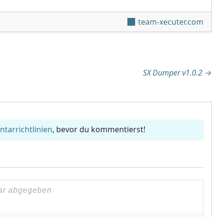
team-xecuter.com
tion
SX Dumper v1.0.2
→
arrichtlinien
, bevor du kommentierst!