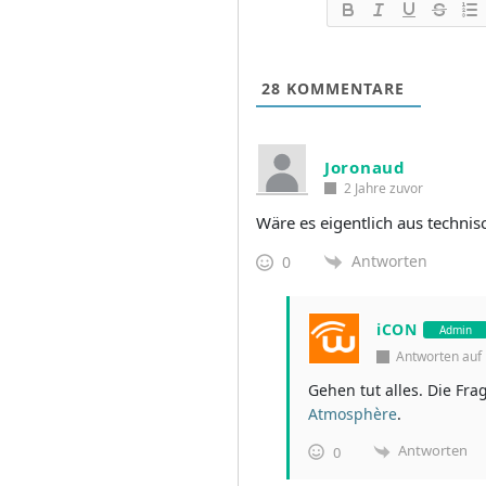
28
KOMMENTARE
Joronaud
2 Jahre zuvor
Wäre es eigentlich aus technis
Antworten
0
iCON
Admin
Antworten au
Gehen tut alles. Die Fr
Atmosphère
.
Antworten
0