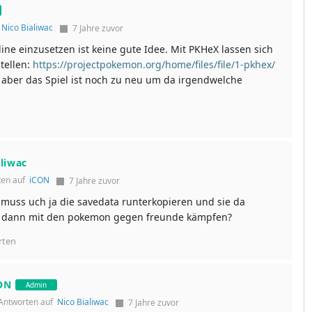
f
Nico Bialiwac
7 Jahre zuvor
ne einzusetzen ist keine gute Idee. Mit PKHeX lassen sich
tellen:
https://projectpokemon.org/home/files/file/1-pkhex/
, aber das Spiel ist noch zu neu um da irgendwelche
aliwac
ten auf
iCON
7 Jahre zuvor
 muss uch ja die savedata runterkopieren und sie da
h dann mit den pokemon gegen freunde kämpfen?
rten
ON
Admin
Antworten auf
Nico Bialiwac
7 Jahre zuvor