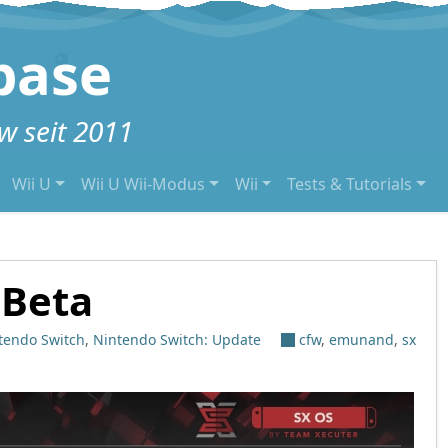
base
 seit 2011
Wii U
Wii U Wii-Modus
Wii
Tests & Tutorials
 Beta
tendo Switch
,
Nintendo Switch: Update
cfw
,
emunand
,
sx