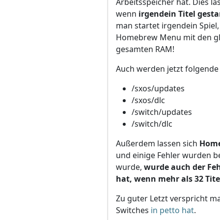
Arbeitsspeicher hat. Dies lä
wenn
irgendein Titel gest
man startet irgendein Spiel,
Homebrew Menu mit den glei
gesamten RAM!
Auch werden jetzt folgende
/sxos/updates
/sxos/dlc
/switch/updates
/switch/dlc
Außerdem lassen sich
Home
und einige Fehler wurden b
wurde,
wurde auch der Feh
hat, wenn mehr als 32 Tit
Zu guter Letzt verspricht 
Switches
in petto hat
.