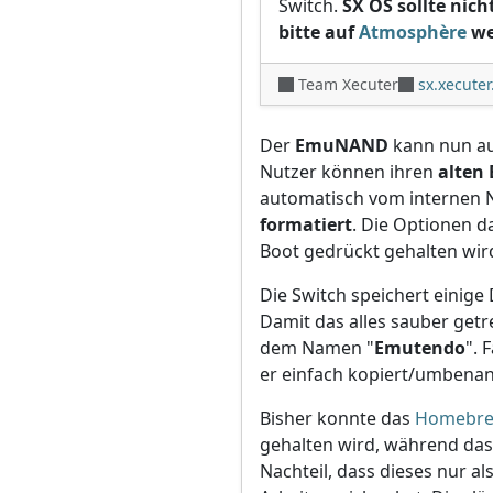
Switch.
SX OS sollte nic
bitte auf
Atmosphère
we
Team Xecuter
sx.xecute
Der
EmuNAND
kann nun a
Nutzer können ihren
alten
automatisch vom internen
formatiert
. Die Optionen 
Boot gedrückt gehalten wird
Die Switch speichert einig
Damit das alles sauber get
dem Namen "
Emutendo
". 
er einfach kopiert/umbena
Bisher konnte das
Homebr
gehalten wird, während das
Nachteil, dass dieses nur al