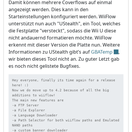
Damit können mehrere Coverflows auf einmal
angezeigt werden. Dies kann in den
Starteinstellungen konfiguriert werden. WiiFlow
unterstützt nun auch "UStealth", ein Tool, welches
die Festplatte "versteckt", sodass die Wii U diese
nicht andauernd formatieren möchte. WiiFlow
erkennt mit dieser Version die Platte nun. Weitere
Informationen zu UStealth gibt’s auf
GBATemp
,
wir bieten dieses Tool nicht an. Zu guter Letzt gab
es noch nicht gelistete Bugfixes.
Hey everyone, finally its time again for a release 
here! :)

Now we do move up to 4.2 because of all the big 
additions to wiiflow!

The main new features are

-a FTP Server

-a File Explorer

-a Language Downloader

-a Path Selector for both wiiflow paths and Emulated 
NAND paths

-a custom banner downloader
