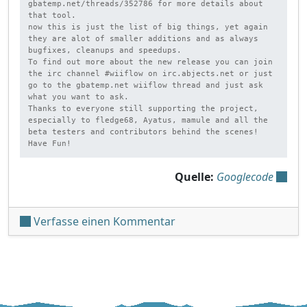
gbatemp.net/threads/352786 for more details about 
that tool.

now this is just the list of big things, yet again 
they are alot of smaller additions and as always 
bugfixes, cleanups and speedups.

To find out more about the new release you can join 
the irc channel #wiiflow on irc.abjects.net or just 
go to the gbatemp.net wiiflow thread and just ask 
what you want to ask.

Thanks to everyone still supporting the project, 
especially to fledge68, Ayatus, mamule and all the 
beta testers and contributors behind the scenes!

Have Fun!
Quelle:
Googlecode
unter 'WiiFlow v4.2'
Verfasse einen Kommentar