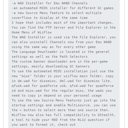
-a WAD Installer for Emu NAND Channels

-an automated MIOS installer for different GC games

-a new Source Menu feature to select multiple 
coverflows to display at the same time

I hope that includes most of the important changes.

You can find the FTP Server and File Explorer in the 
Home Menu of WiiFlow

The WAD Installer is used via the File Explorer, you 
can also uninstall Channels now from your Emu NAND 
using the same way as for every other game

The Language Downloader is located in the general 
settings as well as the Path Selectors

The custom banner downloader are in the per-game 
settings, mainly downloading GC banners

To use the automated MIOS installation just use the 
new "mios" folder in your wiiflow main folder, copy 
in dm.wad for diosmios, dml.wad for diosmios lite, 
qfusb.wad for quadforce usb, qfsd.wad for quadforce 
sd and mios.wad for the regular mios, the wads you 
need to copy in depend on your personal usage

To use the new Source Menu features just go into the 
startup settings and enable Multisource, you can use 
the + button to select more than one source then.

WiiFlow now also has full compatibility to UStealth, 
a tool to hide your HDD from the WiiU question if 
you want to format it, check out 