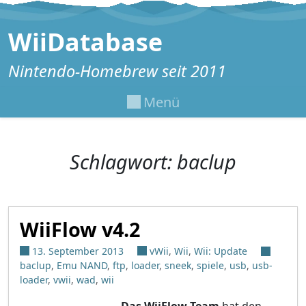
Zum Inhalt springen
WiiDatabase
Nintendo-Homebrew seit 2011
Menü
Schlagwort:
baclup
WiiFlow v4.2
13. September 2013
vWii
,
Wii
,
Wii: Update
baclup
,
Emu NAND
,
ftp
,
loader
,
sneek
,
spiele
,
usb
,
usb-
loader
,
vwii
,
wad
,
wii
Das WiiFlow-Team
hat den