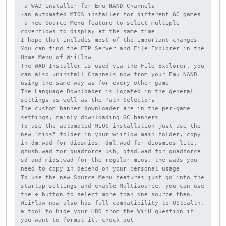
-a WAD Installer for Emu NAND Channels

-an automated MIOS installer for different GC games

-a new Source Menu feature to select multiple 
coverflows to display at the same time

I hope that includes most of the important changes.

You can find the FTP Server and File Explorer in the 
Home Menu of WiiFlow

The WAD Installer is used via the File Explorer, you 
can also uninstall Channels now from your Emu NAND 
using the same way as for every other game

The Language Downloader is located in the general 
settings as well as the Path Selectors

The custom banner downloader are in the per-game 
settings, mainly downloading GC banners

To use the automated MIOS installation just use the 
new "mios" folder in your wiiflow main folder, copy 
in dm.wad for diosmios, dml.wad for diosmios lite, 
qfusb.wad for quadforce usb, qfsd.wad for quadforce 
sd and mios.wad for the regular mios, the wads you 
need to copy in depend on your personal usage

To use the new Source Menu features just go into the 
startup settings and enable Multisource, you can use 
the + button to select more than one source then.

WiiFlow now also has full compatibility to UStealth, 
a tool to hide your HDD from the WiiU question if 
you want to format it, check out 