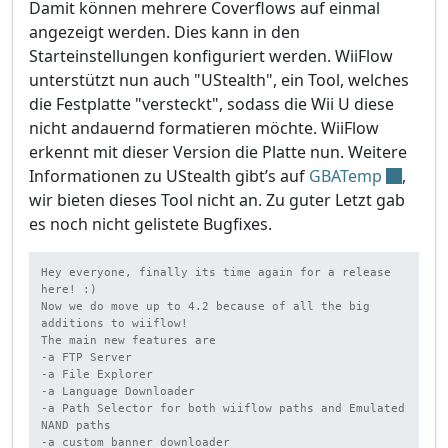
Damit können mehrere Coverflows auf einmal
angezeigt werden. Dies kann in den
Starteinstellungen konfiguriert werden. WiiFlow
unterstützt nun auch "UStealth", ein Tool, welches
die Festplatte "versteckt", sodass die Wii U diese
nicht andauernd formatieren möchte. WiiFlow
erkennt mit dieser Version die Platte nun. Weitere
Informationen zu UStealth gibt’s auf
GBATemp
,
wir bieten dieses Tool nicht an. Zu guter Letzt gab
es noch nicht gelistete Bugfixes.
Hey everyone, finally its time again for a release 
here! :)

Now we do move up to 4.2 because of all the big 
additions to wiiflow!

The main new features are

-a FTP Server

-a File Explorer

-a Language Downloader

-a Path Selector for both wiiflow paths and Emulated 
NAND paths

-a custom banner downloader
