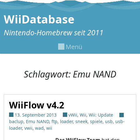
Zum Inhalt springen
WiiDatabase
Nintendo-Homebrew seit 2011
Menü
Schlagwort:
Emu NAND
WiiFlow v4.2
13. September 2013
vWii
,
Wii
,
Wii: Update
baclup
,
Emu NAND
,
ftp
,
loader
,
sneek
,
spiele
,
usb
,
usb-
loader
,
vwii
,
wad
,
wii
Das WiiFlow-Team
hat den