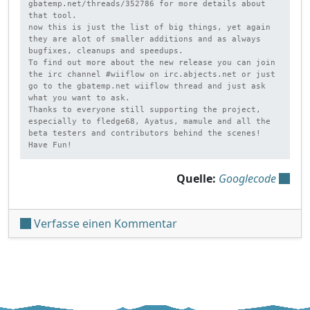
gbatemp.net/threads/352786 for more details about 
that tool.

now this is just the list of big things, yet again 
they are alot of smaller additions and as always 
bugfixes, cleanups and speedups.

To find out more about the new release you can join 
the irc channel #wiiflow on irc.abjects.net or just 
go to the gbatemp.net wiiflow thread and just ask 
what you want to ask.

Thanks to everyone still supporting the project, 
especially to fledge68, Ayatus, mamule and all the 
beta testers and contributors behind the scenes!

Have Fun!
Quelle:
Googlecode
unter 'WiiFlow v4.2'
Verfasse einen Kommentar