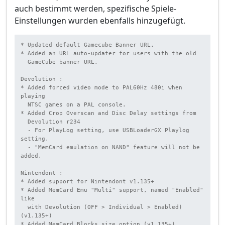
auch bestimmt werden, spezifische Spiele-
Einstellungen wurden ebenfalls hinzugefügt.
* Updated default Gamecube Banner URL.

* Added an URL auto-updater for users with the old

  GameCube banner URL.

Devolution :

* Added forced video mode to PAL60Hz 480i when 
playing

  NTSC games on a PAL console.

* Added Crop Overscan and Disc Delay settings from

  Devolution r234

  - For PlayLog setting, use USBLoaderGX Playlog 
setting.

  - "MemCard emulation on NAND" feature will not be 
added.

Nintendont :

* Added support for Nintendont v1.135+

* Added MemCard Emu "Multi" support, named "Enabled" 
like

  with Devolution (OFF > Individual > Enabled) 
(v1.135+)

* Added MemCard Blocks size option (v1.135+)
