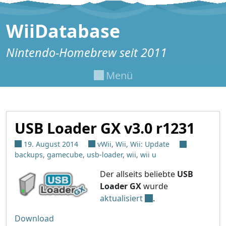
Zum Inhalt springen
WiiDatabase
Nintendo-Homebrew seit 2011
Menü
USB Loader GX v3.0 r1231
19. August 2014
vWii
,
Wii
,
Wii: Update
backups
,
gamecube
,
usb-loader
,
wii
,
wii u
Der allseits beliebte
USB
Loader GX
wurde
aktualisiert
.
Download