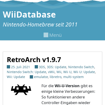
Zum Inhalt springen
WiiDatabase
Nintendo-Homebrew seit 2011
Menü
RetroArch v1.9.7
25. Juli 2021
3DS
,
3DS: Update
,
Nintendo Switch
,
Nintendo Switch: Update
,
vWii
,
Wii
,
Wii U
,
Wii U: Update
,
Wii: Update
emulator
,
libretro
,
multi-system
Für die
Wii-U-Version
gibt es
einige kleine Verbesserungen:
So funktionieren andere
Controller-Eingaben wieder