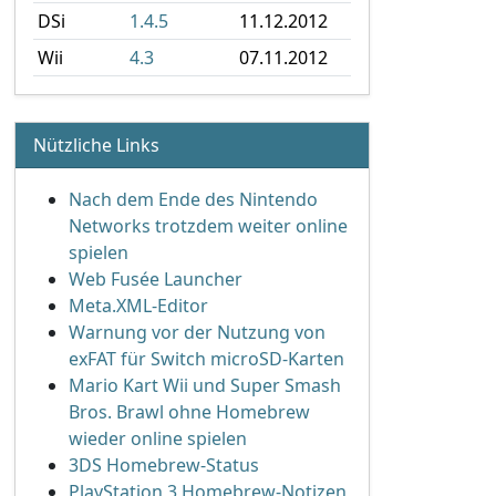
DSi
1.4.5
11.12.2012
Wii
4.3
07.11.2012
Nützliche Links
Nach dem Ende des Nintendo
Networks trotzdem weiter online
spielen
Web Fusée Launcher
Meta.XML-Editor
Warnung vor der Nutzung von
exFAT für Switch microSD-Karten
Mario Kart Wii und Super Smash
Bros. Brawl ohne Homebrew
wieder online spielen
3DS Homebrew-Status
PlayStation 3 Homebrew-Notizen