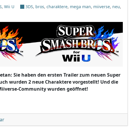
S
,
Wii U
3DS
,
bros
,
charaktere
,
mega man
,
miiverse
,
neu
,
getan: Sie haben den ersten Trailer zum neuen Super
Auch wurden 2 neue Charaktere vorgestellt! Und die
e Miiverse-Community wurden geöffnet!
mash Bros. vorgestellt"
unter 'Direct: Super Smash Bros. vorgestellt'
ar