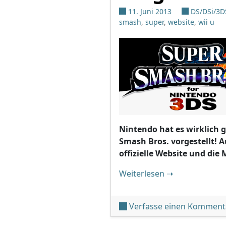
11. Juni 2013
DS/DSi/3D
smash
,
super
,
website
,
wii u
Nintendo hat es wirklich 
Smash Bros. vorgestellt! 
offizielle Website und di
"Direct: Super S
Weiterlesen
➝
Verfasse einen Komment