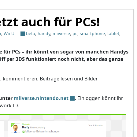
tzt auch für PCs!
n
,
Wii U
beta
,
handy
,
miiverse
,
pc
,
smartphone
,
tablet
,
rse für PCs – ihr könnt von sogar von manchen Handys
iff per 3DS funktioniert noch nicht, aber das ganze
, kommentieren, Beiträge lesen und Bilder
 unter
miiverse.nintendo.net
.
Einloggen könnt ihr
work ID.