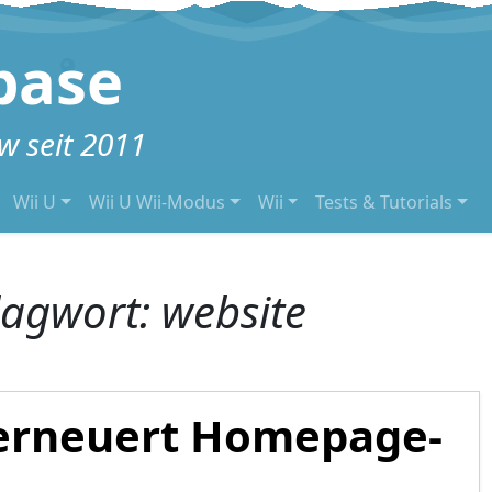
base
 seit 2011
Wii U
Wii U Wii-Modus
Wii
Tests & Tutorials
lagwort:
website
erneuert Homepage-