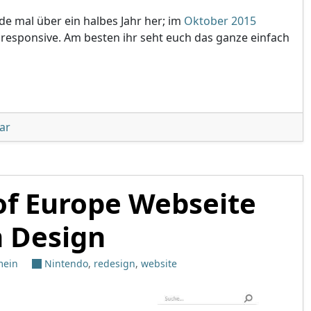
de mal über ein halbes Jahr her; im
Oktober 2015
 responsive. Am besten ihr seht euch das ganze einfach
uert Homepage-Design"
unter 'Nintendo erneuert Homepage-Design'
ar
of Europe Webseite
 Design
mein
Nintendo
,
redesign
,
website