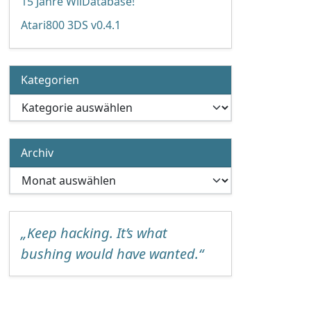
15 Jahre WiiDatabase!
Atari800 3DS v0.4.1
Kategorien
Kategorien
Archiv
Archiv
„Keep hacking. It’s what
bushing would have wanted.“