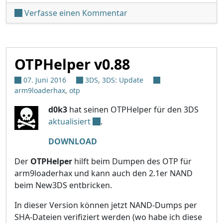
unter 'OTPHelper v0.89'
Verfasse einen Kommentar
OTPHelper v0.88
07. Juni 2016
3DS
,
3DS: Update
arm9loaderhax
,
otp
d0k3
hat seinen OTPHelper für den 3DS
aktualisiert
.
DOWNLOAD
Der
OTPHelper
hilft beim Dumpen des OTP für
arm9loaderhax und kann auch den 2.1er NAND
beim New3DS entbricken.
In dieser Version können jetzt NAND-Dumps per
SHA-Dateien verifiziert werden (wo habe ich diese