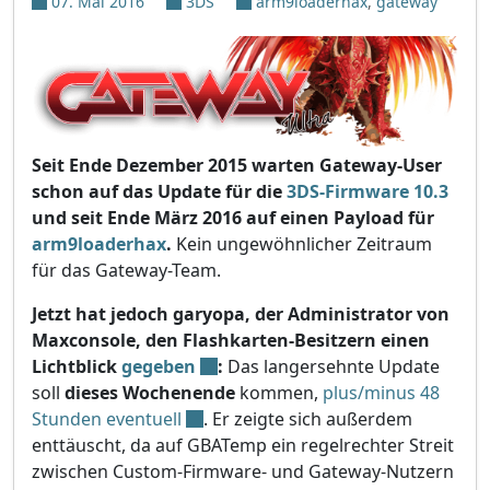
07. Mai 2016
3DS
arm9loaderhax
,
gateway
Seit Ende Dezember 2015 warten Gateway-User
schon auf das Update für die
3DS-Firmware 10.3
und seit Ende März 2016 auf einen Payload für
arm9loaderhax
.
Kein ungewöhnlicher Zeitraum
für das Gateway-Team.
Jetzt hat jedoch garyopa, der Administrator von
Maxconsole, den Flashkarten-Besitzern einen
Lichtblick
gegeben
:
Das langersehnte Update
soll
dieses Wochenende
kommen,
plus/minus 48
Stunden eventuell
. Er zeigte sich außerdem
enttäuscht, da auf GBATemp ein regelrechter Streit
zwischen Custom-Firmware- und Gateway-Nutzern