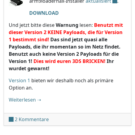
arm9loaderhax-Installer
aktualisiert
.
DOWNLOAD
Und jetzt bitte diese
Warnung
lesen:
Benutzt mit
dieser Version 2 KEINE Payloads, die für Version
1 bestimmt sind!
Das sind jetzt quasi alle
Payloads, die ihr momentan so im Netz findet.
Benutzt auch keine Version 2 Payloads für die
Version 1!
Dies wird euren 3DS BRICKEN!
Ihr
wurdet gewarnt!
Version 1
bieten wir deshalb noch als primäre
Option an.
"SafeA9LHInstaller v2.0"
Weiterlesen
➝
zu SafeA9LHInstaller v2.0
2 Kommentare