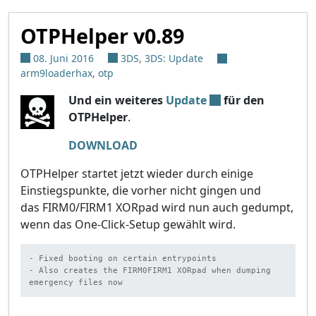
OTPHelper v0.89
08. Juni 2016
3DS
,
3DS: Update
arm9loaderhax
,
otp
Und ein weiteres
Update
für den
OTPHelper
.
DOWNLOAD
OTPHelper startet jetzt wieder durch einige
Einstiegspunkte, die vorher nicht gingen und
das FIRM0/FIRM1 XORpad wird nun auch gedumpt,
wenn das One-Click-Setup gewählt wird.
- Fixed booting on certain entrypoints

- Also creates the FIRM0FIRM1 XORpad when dumping 
emergency files now