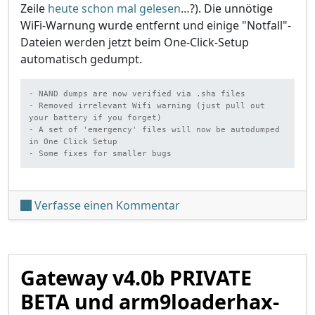
Zeile
heute schon mal gelesen
…?). Die unnötige
WiFi-Warnung wurde entfernt und einige "Notfall"-
Dateien werden jetzt beim One-Click-Setup
automatisch gedumpt.
- NAND dumps are now verified via .sha files

- Removed irrelevant Wifi warning (just pull out 
your battery if you forget)

- A set of 'emergency' files will now be autodumped 
in One Click Setup

- Some fixes for smaller bugs
unter 'OTPHelper v0.88'
Verfasse einen Kommentar
Gateway v4.0b PRIVATE
BETA und arm9loaderhax-