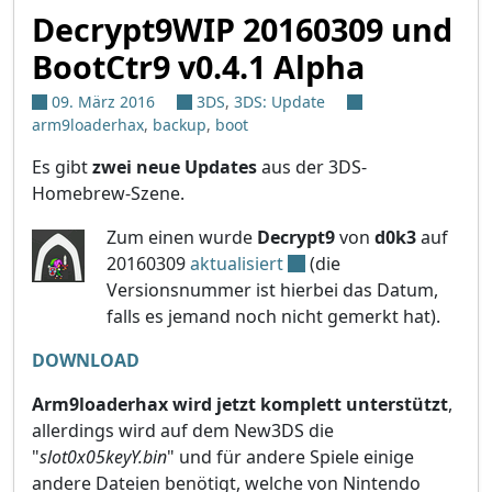
Decrypt9WIP 20160309 und
BootCtr9 v0.4.1 Alpha
09. März 2016
3DS
,
3DS: Update
arm9loaderhax
,
backup
,
boot
Es gibt
zwei neue Updates
aus der 3DS-
Homebrew-Szene.
Zum einen wurde
Decrypt9
von
d0k3
auf
20160309
aktualisiert
(die
Versionsnummer ist hierbei das Datum,
falls es jemand noch nicht gemerkt hat).
DOWNLOAD
Arm9loaderhax wird jetzt komplett unterstützt
,
allerdings wird auf dem New3DS die
"
slot0x05keyY.bin
" und für andere Spiele einige
andere Dateien benötigt, welche von Nintendo