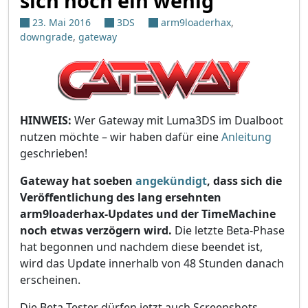
sich noch ein wenig
23. Mai 2016
3DS
arm9loaderhax
,
downgrade
,
gateway
HINWEIS:
Wer Gateway mit Luma3DS im Dualboot
nutzen möchte – wir haben dafür eine
Anleitung
geschrieben!
Gateway hat soeben
angekündigt
, dass sich die
Veröffentlichung des lang ersehnten
arm9loaderhax-Updates und der TimeMachine
noch etwas verzögern wird.
Die letzte Beta-Phase
hat begonnen und nachdem diese beendet ist,
wird das Update innerhalb von 48 Stunden danach
erscheinen.
Die Beta-Tester dürfen jetzt auch Screenshots,