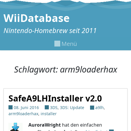
Zum Inhalt springen
WiiDatabase
Nintendo-Homebrew seit 2011
Menü
Schlagwort:
arm9loaderhax
SafeA9LHInstaller v2.0
08. Juni 2016
3DS
,
3DS: Update
a9lh
,
arm9loaderhax
,
installer
AuroraWright
hat den einfachen