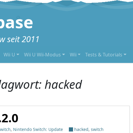
base
 seit 2011
Wii U
Wii U Wii-Modus
Wii
Tests & Tutorials
lagwort:
hacked
.2.0
witch
,
Nintendo Switch: Update
hacked
,
switch