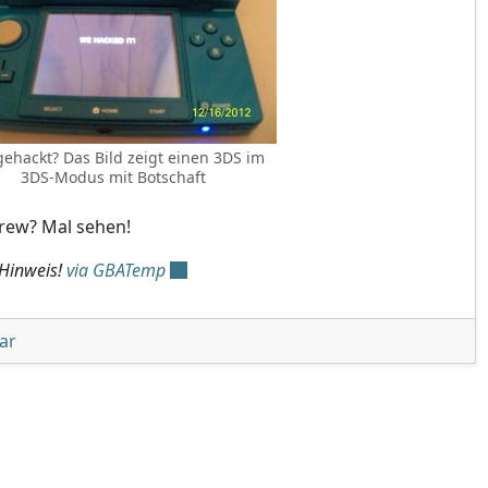
ehackt? Das Bild zeigt einen 3DS im
3DS-Modus mit Botschaft
ew? Mal sehen!
Hinweis!
via GBATemp
unter 'Wurde der 3DS endlich gehackt?'
ar