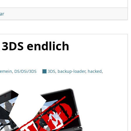
unter 'Wiimms Mario Kart Fun 2013-04'
ar
 3DS endlich
gemein
,
DS/DSi/3DS
3DS
,
backup-loader
,
hacked
,