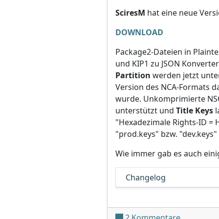
SciresM
hat eine neue Versi
DOWNLOAD
Package2-Dateien in Plain
und KIP1 zu JSON Konverte
Partition
werden jetzt unte
Version des NCA-Formats dar
wurde. Unkomprimierte NS
unterstützt und
Title Keys
l
"Hexadezimale Rights-ID = H
"prod.keys" bzw. "dev.keys"
Wie immer gab es auch eini
Changelog
zu hactool
2 Kommentare