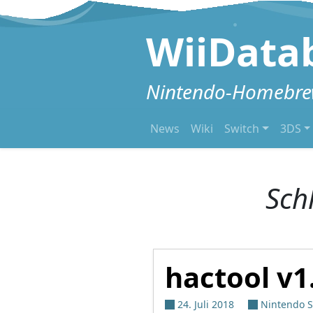
Zum Inhalt springen
WiiData
Nintendo-Homebrew
News
Wiki
Switch
3DS
Sch
hactool v1
24. Juli 2018
Nintendo S