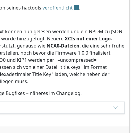
on seines hactools
veröffentlicht
.
text können nun gelesen werden und ein NPDM zu JSON
r wurde hinzugefügt. Neuere
XCIs mit einer Logo-
rstützt, genauso wie
NCA0-Dateien
, die eine sehr frühe
stellen, noch bevor die Firmware 1.0.0 finalisiert
O0 und KIP1 werden per "–uncompressed="
assen sich von einer Datei "title.keys" im Format
exadezimaler Title Key" laden, welche neben der
 liegen muss.
ge Bugfixes – näheres im Changelog.
 v1.2.0