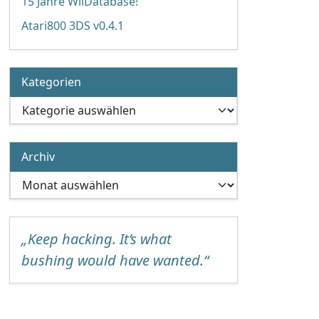
15 Jahre WiiDatabase!
Atari800 3DS v0.4.1
Kategorien
Kategorien
Archiv
Archiv
„Keep hacking. It’s what
bushing would have wanted.“