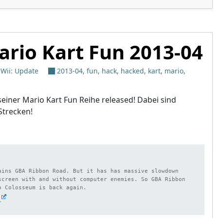
rio Kart Fun 2013-04
,
Wii: Update
2013-04
,
fun
,
hack
,
hacked
,
kart
,
mario
,
seiner Mario Kart Fun Reihe released! Dabei sind
Strecken!
ains GBA Ribbon Road. But it has has massive slowdown 
screen with and without computer enemies. So GBA Ribbon 
i