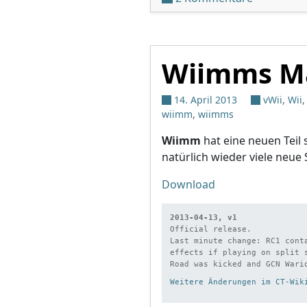
Wiimms Ma
14. April 2013
vWii
,
Wii
wiimm
,
wiimms
Wiimm
hat eine neuen Teil 
natürlich wieder viele neue 
Download
2013-04-13, v1
Official release.

Last minute change: RC1 cont
effects if playing on split 
Weitere Änderungen im CT-Wik