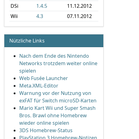
DSi
1.4.5
11.12.2012
Wii
4.3
07.11.2012
Nützliche Links
Nach dem Ende des Nintendo
Networks trotzdem weiter online
spielen
Web Fusée Launcher
Meta.XML-Editor
Warnung vor der Nutzung von
exFAT für Switch microSD-Karten
Mario Kart Wii und Super Smash
Bros. Brawl ohne Homebrew
wieder online spielen
3DS Homebrew-Status
PlayStation 3 Homebrew-Notizen