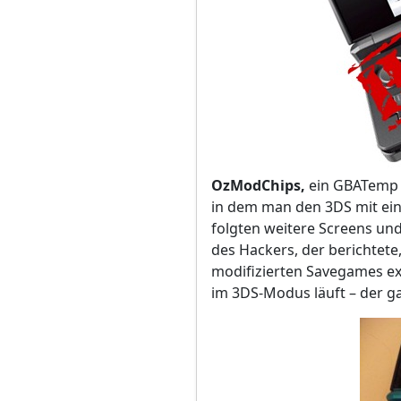
OzModChips,
ein GBATemp Pa
in dem man den 3DS mit eine
folgten weitere Screens und
des Hackers, der berichtete,
modifizierten Savegames exp
im 3DS-Modus läuft – der ga