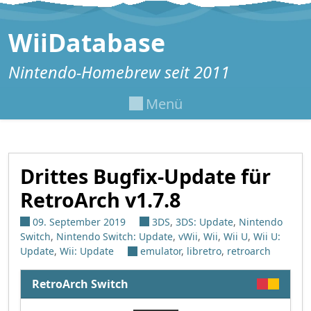
Zum Inhalt springen
WiiDatabase
Nintendo-Homebrew seit 2011
Menü
Drittes Bugfix-Update für
RetroArch v1.7.8
09. September 2019
3DS
,
3DS: Update
,
Nintendo
Switch
,
Nintendo Switch: Update
,
vWii
,
Wii
,
Wii U
,
Wii U:
Update
,
Wii: Update
emulator
,
libretro
,
retroarch
RetroArch Switch