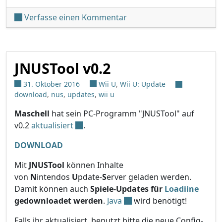
unter 'JNUSTool v0.3a'
Verfasse einen Kommentar
JNUSTool v0.2
31. Oktober 2016
Wii U
,
Wii U: Update
download
,
nus
,
updates
,
wii u
Maschell
hat sein PC-Programm "JNUSTool" auf
v0.2
aktualisiert
.
DOWNLOAD
Mit
JNUSTool
können Inhalte
von
N
intendos
U
pdate-
S
erver geladen werden.
Damit können auch
Spiele-Updates für
Loadiine
gedownloadet werden
.
Java
wird benötigt!
Falls ihr aktualisiert, benutzt bitte die neue Config-