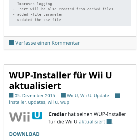
- Improves logging

- .cert will be also created from cached files

- added -file parameter

unter 'JNUSTool v0.0.8c a
Verfasse einen Kommentar
WUP-Installer für Wii U
aktualisiert
05. Dezember 2015
Wii U
,
Wii U: Update
installer
,
updates
,
wii u
,
wup
Crediar
hat seinen WUP-Installer
für die Wii U
aktualisiert
.
DOWNLOAD