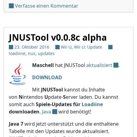
unter 'JNUSTool v0.2'
Verfasse einen Kommentar
JNUSTool v0.0.8c alpha
23. Oktober 2016
Wii U
,
Wii U: Update
loadiine
,
nus
,
updates
Maschell
hat JNUSTool
aktualisiert
.
DOWNLOAD
Mit
JNUSTool
kannst du Inhalte
von
N
intendos
U
pdate-
S
erver laden. Du kannst
somit auch
Spiele-Updates für
Loadiine
downloaden
.
Java
wird benötigt!
Java 7
wird jetzt unterstützt und die enthaltene
Tabelle mit den Updates wurde aktualisiert.