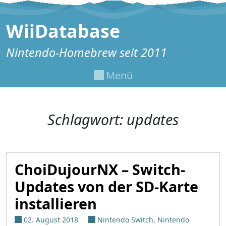
Zum Inhalt springen
WiiDatabase
Nintendo-Homebrew seit 2011
Menü
Schlagwort:
updates
ChoiDujourNX – Switch-
Updates von der SD-Karte
installieren
02. August 2018
Nintendo Switch
,
Nintendo