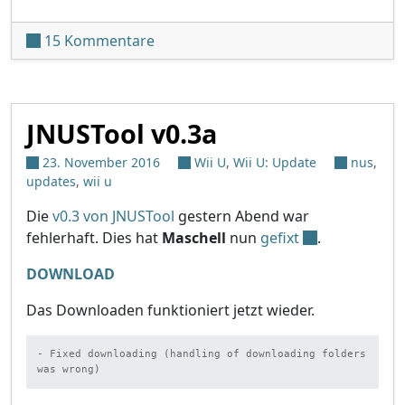
zu ChoiDujourNX – Switch-Updates vo
15 Kommentare
JNUSTool v0.3a
23. November 2016
Wii U
,
Wii U: Update
nus
,
updates
,
wii u
Die
v0.3 von JNUSTool
gestern Abend war
fehlerhaft. Dies hat
Maschell
nun
gefixt
.
DOWNLOAD
Das Downloaden funktioniert jetzt wieder.
- Fixed downloading (handling of downloading folders 
was wrong)