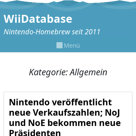
Zum Inhalt springen
WiiDatabase
Nintendo-Homebrew seit 2011
Menü
Kategorie:
Allgemein
Nintendo veröffentlicht
neue Verkaufszahlen; NoJ
und NoE bekommen neue
Präsidenten