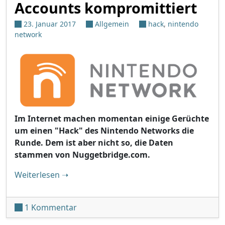
Accounts kompromittiert
23. Januar 2017
Allgemein
hack
,
nintendo
network
Im Internet machen momentan einige Gerüchte
um einen "Hack" des Nintendo Networks die
Runde. Dem ist aber nicht so, die Daten
stammen von Nuggetbridge.com.
"Einige Nintendo Network Accounts kompro
Weiterlesen
➝
zu Einige Nintendo Network Accounts 
1 Kommentar