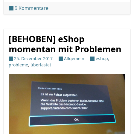
zu Neue Nintendo Direct Mini jetzt a
9 Kommentare
[BEHOBEN] eShop
momentan mit Problemen
25. Dezember 2017
Allgemein
eshop
,
probleme
,
überlastet