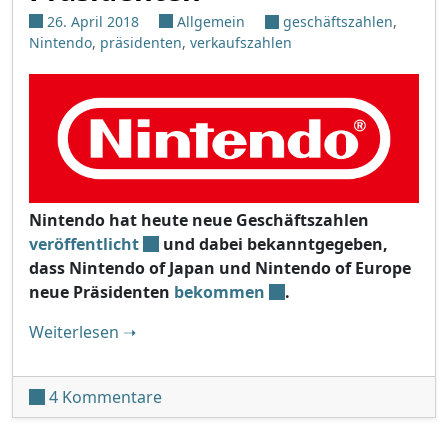
26. April 2018
Allgemein
geschäftszahlen
,
Nintendo
,
präsidenten
,
verkaufszahlen
Nintendo hat heute neue Geschäftszahlen
veröffentlicht
und dabei bekanntgegeben,
dass Nintendo of Japan und Nintendo of Europe
neue Präsidenten
bekommen
.
"Nintendo veröffentlicht neue Verkaufsza
Weiterlesen
➝
zu Nintendo veröffentlicht neue Ver
4 Kommentare