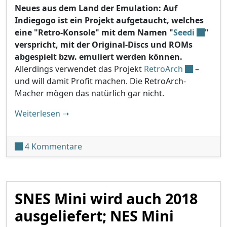
Neues aus dem Land der Emulation: Auf
Indiegogo ist ein Projekt aufgetaucht, welches
eine "Retro-Konsole" mit dem Namen "
Seedi
"
verspricht, mit der Original-Discs und ROMs
abgespielt bzw. emuliert werden können.
Allerdings verwendet das Projekt
RetroArch
–
und will damit Profit machen. Die RetroArch-
Macher mögen das natürlich gar nicht.
"Seedi: "Retro-Konsole" will Profit auf Ko
Weiterlesen
➝
zu Seedi: "Retro-Konsole" will Profit
4 Kommentare
SNES Mini wird auch 2018
ausgeliefert; NES Mini