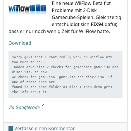
Eine neue WiiFlow Beta fixt
Probleme mit 2-Disk
Gamecube-Spielen. Gleichzeitig
entschuldigt sich
FIX94
dafür,
dass er nur noch wenig Zeit für WiiFlow hatte.
Download
sorry guys that I cant really work on wiiflow atm, 
too much to do...

-added devo disc 2 checks for gamenames gam2.iso and 
disc2.iso, so now

we check for gam1.iso, gam2.iso and disc2.iso, if 
one of those ones are

found in the same folder as disc 1 then devo gets 
the info about it
via Googlecode
unter 'WiiFlow Beta r887'
Verfasse einen Kommentar