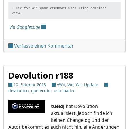
- Fix for wii game emusaves when using combined 
view.
via Googlecode
unter 'WiiFlow Beta r880'
Verfasse einen Kommentar
Devolution r188
10. Februar 2013
vWii
,
Wii
,
Wii: Update
devolution
,
gamecube
,
usb-loader
tueidj
hat Devolution
aktualisiert. Jedoch finde ich
keinen Changelog und der
Autor bekommt es auch nicht hin, alle Änderungen