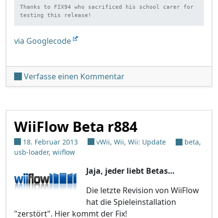
Thanks to FIX94 who sacrificed his school carer for 
testing this release!
via Googlecode
unter 'DIOS-MIOS & DIOS-
Verfasse einen Kommentar
WiiFlow Beta r884
18. Februar 2013
vWii
,
Wii
,
Wii: Update
beta
,
usb-loader
,
wiiflow
Jaja, jeder liebt Betas…
Die letzte Revision von WiiFlow
hat die Spieleinstallation
"zerstört". Hier kommt der Fix!