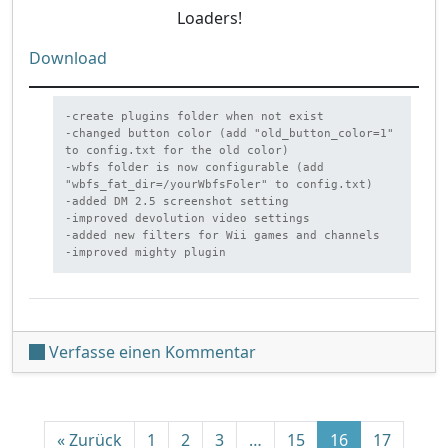
Loaders!
Download
-create plugins folder when not exist

-changed button color (add "old_button_color=1" 
to config.txt for the old color)

-wbfs folder is now configurable (add 
"wbfs_fat_dir=/yourWbfsFoler" to config.txt)

-added DM 2.5 screenshot setting

-improved devolution video settings

-added new filters for Wii games and channels

-improved mighty plugin
unter 'Configurable USB
Verfasse einen Kommentar
Beitrags-Navigation
« Zurück
1
2
3
…
15
16
17