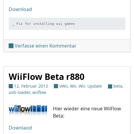
Download
_ Fix for installing wii games
unter 'WiiFlow Beta r884'
Verfasse einen Kommentar
WiiFlow Beta r880
12. Februar 2013
vWii
,
Wii
,
Wii: Update
beta
,
usb-loader
,
wiiflow
Hier wieder eine neue WiiFlow
Beta:
Downlaod