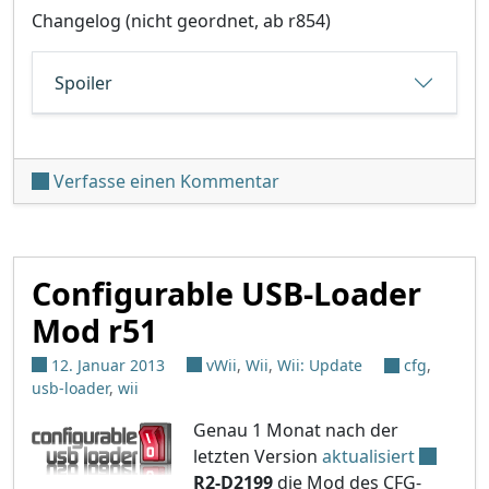
Changelog (nicht geordnet, ab r854)
Spoiler
unter 'WiiFlow Beta r866'
Verfasse einen Kommentar
Configurable USB-Loader
Mod r51
12. Januar 2013
vWii
,
Wii
,
Wii: Update
cfg
,
usb-loader
,
wii
Genau 1 Monat nach der
letzten Version
aktualisiert
R2-D2199
die Mod des CFG-