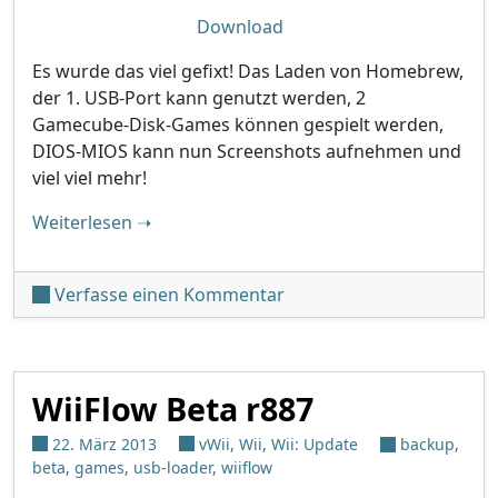
Download
Es wurde das viel gefixt! Das Laden von Homebrew,
der 1. USB-Port kann genutzt werden, 2
Gamecube-Disk-Games können gespielt werden,
DIOS-MIOS kann nun Screenshots aufnehmen und
viel viel mehr!
"WiiFlow v4.1.1"
Weiterlesen
➝
unter 'WiiFlow v4.1.1'
Verfasse einen Kommentar
WiiFlow Beta r887
22. März 2013
vWii
,
Wii
,
Wii: Update
backup
,
beta
,
games
,
usb-loader
,
wiiflow