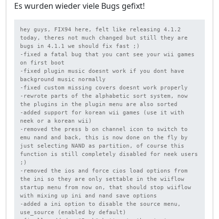
Es wurden wieder viele Bugs gefixt!
hey guys, FIX94 here, felt like releasing 4.1.2 
today, theres not much changed but still they are 
bugs in 4.1.1 we should fix fast ;)

-fixed a fatal bug that you cant see your wii games 
on first boot

-fixed plugin music doesnt work if you dont have 
background music normally

-fixed custom missing covers doesnt work properly

-rewrote parts of the alphabetic sort system, now 
the plugins in the plugin menu are also sorted

-added support for korean wii games (use it with 
neek or a korean wii)

-removed the press b on channel icon to switch to 
emu nand and back, this is now done on the fly by 
just selecting NAND as partition, of course this 
function is still completely disabled for neek users 
;)

-removed the ios and force cios load options from 
the ini so they are only settable in the wiiflow 
startup menu from now on, that should stop wiiflow 
with mixing up ini and nand save options

-added a ini option to disable the source menu, 
use_source (enabled by default)
