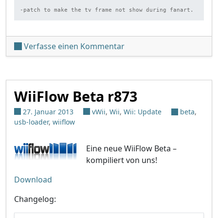
-patch to make the tv frame not show during fanart.
unter 'WiiFlow Beta r875'
Verfasse einen Kommentar
WiiFlow Beta r873
27. Januar 2013
vWii
,
Wii
,
Wii: Update
beta
,
usb-loader
,
wiiflow
Eine neue WiiFlow Beta –
kompiliert von uns!
Download
Changelog: