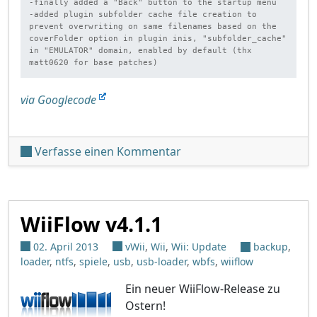
-finally added a "Back" button to the startup menu

-added plugin subfolder cache file creation to 
prevent overwriting on same filenames based on the 
coverFolder option in plugin inis, "subfolder_cache" 
in "EMULATOR" domain, enabled by default (thx 
matt0620 for base patches)
via Googlecode
unter 'WiiFlow v4.1.2'
Verfasse einen Kommentar
WiiFlow v4.1.1
02. April 2013
vWii
,
Wii
,
Wii: Update
backup
,
loader
,
ntfs
,
spiele
,
usb
,
usb-loader
,
wbfs
,
wiiflow
Ein neuer WiiFlow-Release zu
Ostern!