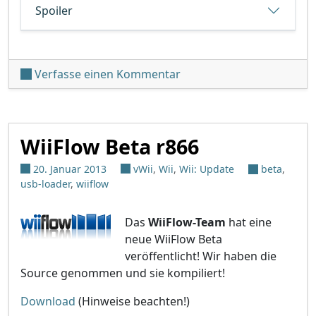
Spoiler
unter 'WiiFlow Beta r870'
Verfasse einen Kommentar
WiiFlow Beta r866
20. Januar 2013
vWii
,
Wii
,
Wii: Update
beta
,
usb-loader
,
wiiflow
Das
WiiFlow-Team
hat eine
neue WiiFlow Beta
veröffentlicht! Wir haben die
Source genommen und sie kompiliert!
Download
(Hinweise beachten!)