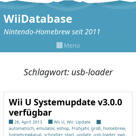
Zum Inhalt springen
WiiDatabase
Nintendo-Homebrew seit 2011
Menü
Schlagwort:
usb-loader
Wii U Systemupdate v3.0.0
verfügbar
26. April 2013
Wii U
,
Wii: Update
automatisch
,
emulator
,
eshop
,
Frühjahr
,
groß
,
homebrew
,
homebrewkanal
,
schneller
,
start
,
update
,
usb-loader
,
vwii
,