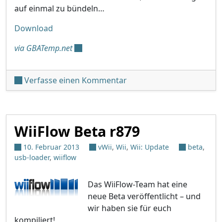
auf einmal zu bündeln…
Download
via GBATemp.net
unter 'Devolution r188'
Verfasse einen Kommentar
WiiFlow Beta r879
10. Februar 2013
vWii
,
Wii
,
Wii: Update
beta
,
usb-loader
,
wiiflow
Das WiiFlow-Team hat eine
neue Beta veröffentlicht – und
wir haben sie für euch
kompiliert!