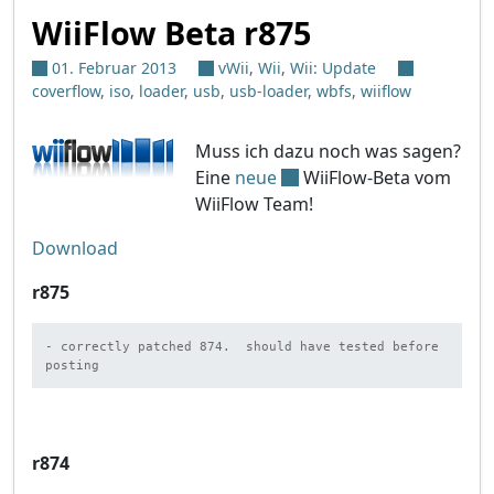
WiiFlow Beta r875
01. Februar 2013
vWii
,
Wii
,
Wii: Update
coverflow
,
iso
,
loader
,
usb
,
usb-loader
,
wbfs
,
wiiflow
Muss ich dazu noch was sagen?
Eine
neue
WiiFlow-Beta vom
WiiFlow Team!
Download
r875
- correctly patched 874.  should have tested before 
posting
r874