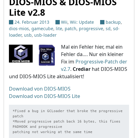
DIOS-MIOS & DIOS-MIOS
Lite v2.8
24. Februar 2013
Wii
,
Wii: Update
backup
,
dios-mios
,
gamecube
,
lite
,
patch
,
progressive
,
sd
,
sd-
loader
,
usb
,
usb-loader
Mal ein Fehler hier, mal ein
Fehler da…. Nur ein kleiner
Fix im
Progressive-Patch der
v2.7
.
Crediar
hat DIOS-MIOS
und DIOS-MIOS Lite aktualisiert!
Download von DIOS-MIOS
Download von DIOS-MIOS Lite
*Fixed a bug in GCLoader that broke the progressive 
patch

*Moved progressive patch back 16 bytes, this fixes 
PADHOOK and progressive

patching not working at the same time
