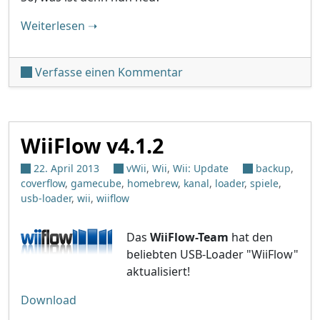
"Wii U Systemupdate v3.0.0 verfügbar"
Weiterlesen
➝
unter 'Wii U Systemupdat
Verfasse einen Kommentar
WiiFlow v4.1.2
22. April 2013
vWii
,
Wii
,
Wii: Update
backup
,
coverflow
,
gamecube
,
homebrew
,
kanal
,
loader
,
spiele
,
usb-loader
,
wii
,
wiiflow
Das
WiiFlow-Team
hat den
beliebten USB-Loader "WiiFlow"
aktualisiert!
Download